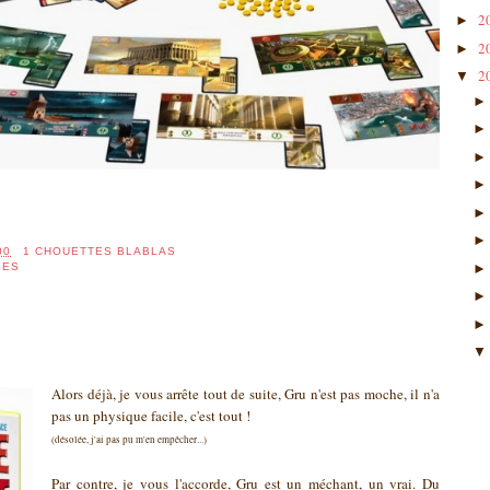
2
►
2
►
2
▼
00
1 CHOUETTES BLABLAS
SES
Alors déjà, je vous arrête tout de suite, Gru n'est pas moche, il n'a
pas un physique facile, c'est tout !
(désolée, j'ai pas pu m'en empêcher...)
Par contre, je vous l'accorde, Gru est un méchant, un vrai. Du