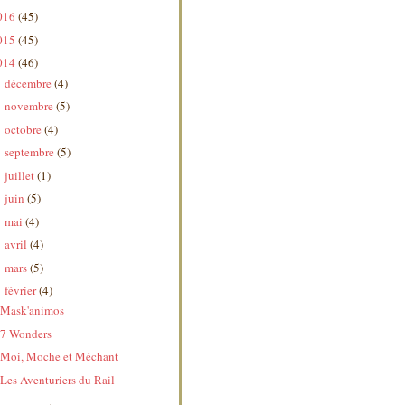
016
(45)
015
(45)
014
(46)
décembre
(4)
►
novembre
(5)
►
octobre
(4)
►
septembre
(5)
►
juillet
(1)
►
juin
(5)
►
mai
(4)
►
avril
(4)
►
mars
(5)
►
février
(4)
▼
Mask'animos
7 Wonders
Moi, Moche et Méchant
Les Aventuriers du Rail