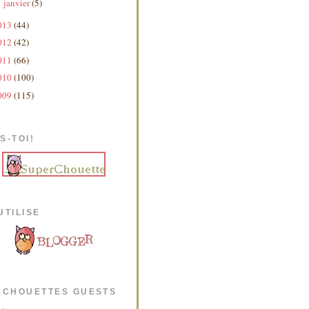
janvier
(5)
►
013
(44)
012
(42)
011
(66)
010
(100)
009
(115)
S-TOI!
UTILISE
 CHOUETTES GUESTS