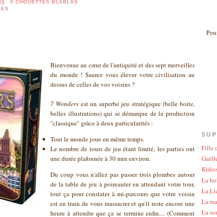
00
0 CHOUETTES BLABLAS
SES
Pour
Bienvenue au cœur de l'antiquité et des sept merveilles
du monde ! Saurez vous élever votre civilisation au
dessus de celles de vos voisins ?
7 Wonders
est un superbe jeu stratégique (belle boite,
belles illustrations) qui se démarque de la production
"classique" grâce à deux particularités :
SUP
Tout le monde joue en même temps.
Fille
Le nombre de tours de jeu étant limité, les parties ont
une durée plafonnée à 30 min environ.
Gaëlle
Kidis
Du coup vous n'allez pas passer trois plombes autour
La bo
de la table de jeu à poireauter en attendant votre tour,
La Li
tout ça pour constater à mi-parcours que votre voisin
La ma
est en train de vous massacrer et qu'il reste encore une
La so
heure à attendre que ça se termine enfin.... (Comment