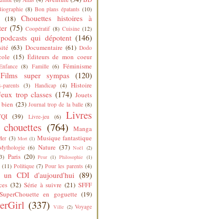
Biographie
(8)
Bon plans épatants
(10)
Chouettes histoires à
(18)
ter
(75)
Coopératif
(8)
Cuisine
(12)
podcasts qui dépotent
(146)
sité
(63)
Documentaire
(61)
Dodo
cole
(15)
Éditeurs de mon coeur
Féminisme
Enfance
(8)
Famille
(6)
Films super sympas
(120)
Histoire
-parents
(3)
Handicap
(4)
Jeux trop classes
(174)
Jouets
 bien
(23)
Journal trop de la balle
(8)
Livres
QI
(39)
Livre-jeu
(6)
s chouettes
(764)
Manga
Musique fantastique
Mer
(3)
Mort
(1)
Nature
(37)
Mythologie
(6)
Noël
(2)
Paris
(20)
3)
Peur
(1)
Philosophie
(1)
(11)
Politique
(7)
Pour les parents
(4)
 un CDI d'aujourd'hui
(89)
ces
(32)
Série à suivre
(21)
SFFF
SuperChouette en goguette
(19)
erGirl
(337)
Voyage
Ville
(2)