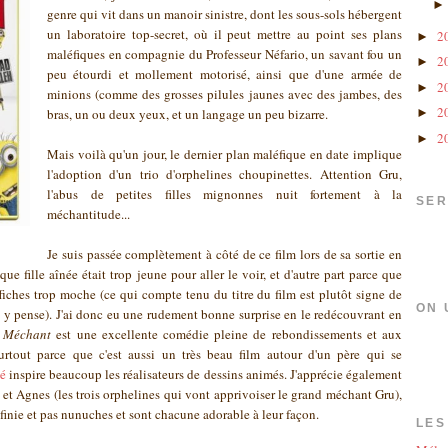
genre qui vit dans un manoir sinistre, dont les sous-sols hébergent
un laboratoire top-secret, où il peut mettre au point ses plans
2
►
maléfiques en compagnie du Professeur Néfario, un savant fou un
2
►
peu étourdi et mollement motorisé, ainsi que d'une armée de
2
►
minions (comme des grosses pilules jaunes avec des jambes, des
2
bras, un ou deux yeux, et un langage un peu bizarre.
►
2
►
Mais voilà qu'un jour, le dernier plan maléfique en date implique
l'adoption d'un trio d'orphelines choupinettes. Attention Gru,
l'abus de petites filles mignonnes nuit fortement à la
SER
méchantitude...
Je suis passée complètement à côté de ce film lors de sa sortie en
ue fille aînée était trop jeune pour aller le voir, et d'autre part parce que
affiches trop moche (ce qui compte tenu du titre du film est plutôt signe de
ON 
 y pense). J'ai donc eu une rudement bonne surprise en le redécouvrant en
 Méchant
est une excellente comédie pleine de rebondissements et aux
urtout parce que c'est aussi un très beau film autour d'un père qui se
té
inspire beaucoup les réalisateurs de dessins animés. J'apprécie également
et Agnes (les trois orphelines qui vont apprivoiser le grand méchant Gru),
finie et pas nunuches et sont chacune adorable à leur façon.
LES