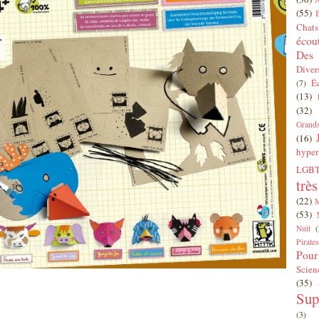
(55)
Chats
écou
Des 
Diver
É
(7)
(13)
(32)
Grands
(16)
hyper
LGBT
trè
(22)
(53)
Nuit
(
Pirates
Pour
Scien
(35)
Sup
(3)