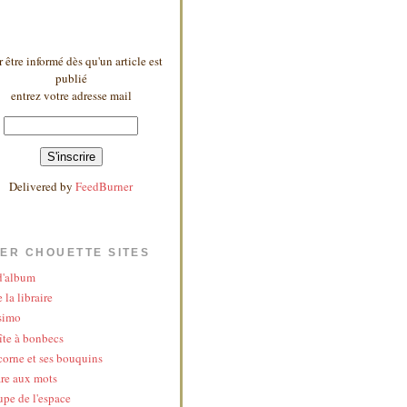
 être informé dès qu'un article est
publié
entrez votre adresse mail
Delivered by
FeedBurner
ER CHOUETTE SITES
 d'album
 la libraire
simo
îte à bonbecs
corne et ses bouquins
re aux mots
upe de l'espace