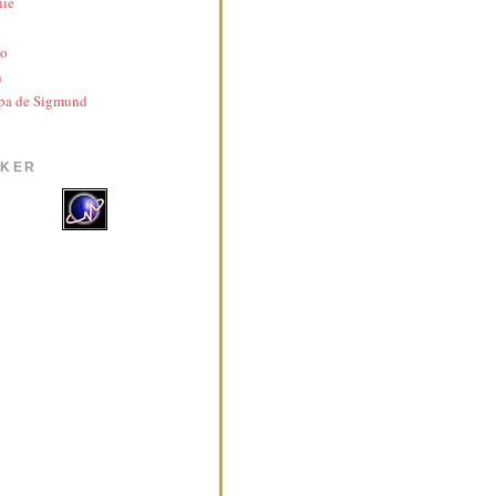
nie
yo
n
pa de Sigmund
AKER