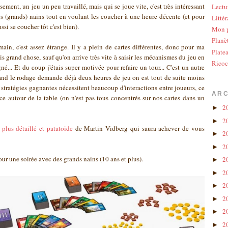
sement, un jeu un peu travaillé, mais qui se joue vite, c'est très intéressant
Lectu
es (grands) nains tout en voulant les coucher à une heure décente (et pour
Littér
ssi se coucher tôt c'est bien).
Mon p
Planè
ain, c'est assez étrange. Il y a plein de cartes différentes, donc pour ma
Plate
is grand chose, sauf qu'on arrive très vite à saisir les mécanismes du jeu en
Ricoc
gné... Et du coup j'étais super motivée pour refaire un tour... C'est un autre
uand le rodage demande déjà deux heures de jeu on est tout de suite moins
s stratégies gagnantes nécessitent beaucoup d'interactions entre joueurs, ce
ARC
ce autour de la table (on n'est pas tous concentrés sur nos cartes dans un
2
►
2
►
f plus détaillé et patatoïde
de Martin Vidberg qui saura achever de vous
2
►
2
►
 pour une soirée avec des grands nains (10 ans et plus).
2
►
2
►
2
►
2
►
2
►
2
►