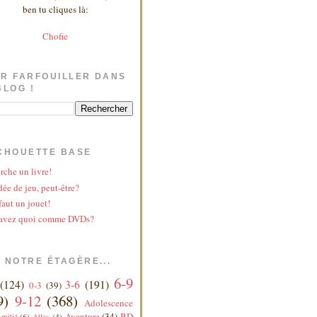
ben tu cliques là:
Chofie
R FARFOUILLER DANS
BLOG !
CHOUETTE BASE
rche un livre!
ée de jeu, peut-être?
faut un jouet!
avez quoi comme DVDs?
 NOTRE ÉTAGÈRE...
6-9
(124)
3-6
(191)
0-3
(39)
9)
9-12
(368)
Adolescence
Aventure
(34)
BD
mitié
(6)
Atlas
(4)