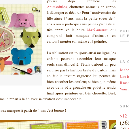
j'avais déjà apprécié les
Anim'odulos
, chouettes animaux en carton
à découper et décorer. Pour l'anniversaire de
fille aînée (7 ans, mais la petite soeur de 4
ans a aussi participé sans peine) j'ai testé et
très approuvé la boite
Mask'animos
, qui
POU
comprend huit masques d'animaux en
LE 
carton à monter soi-même et à peindre.
La réalisation est toujours aussi maligne, les
enfants peuvent assembler leur masque
LA 
seuls sans difficulté. J'étais d'abord un peu
Je che
surprise par la finition brute du carton mais
en fait la texture rugueuse lui permet de
Une id
bien absorber les couleur, si bien que même
Il me 
avec de la bête gouache en godet le rendu
Vous 
final après peinture est très chouette. Bref,
acun repart à la fin avec sa création c'est impeccable !
SUR
beaux masques à partir de 4 ans c'est bueno !
>12
(36
(36)
A