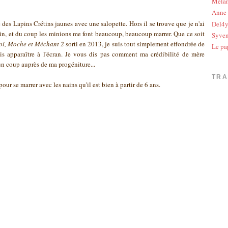
Méla
Anne
des Lapins Crétins jaunes avec une salopette. Hors il se trouve que je n'ai
Del4
étin, et du coup les minions me font beaucoup, beaucoup marrer. Que ce soit
Syve
i, Moche et Méchant 2
sorti en 2013, je suis tout simplement effondrée de
Le pa
ois apparaître à l'écran. Je vous dis pas comment ma crédibilité de mère
un coup auprès de ma progéniture...
TR
 pour se marrer avec les nains qu'il est bien à partir de 6 ans.