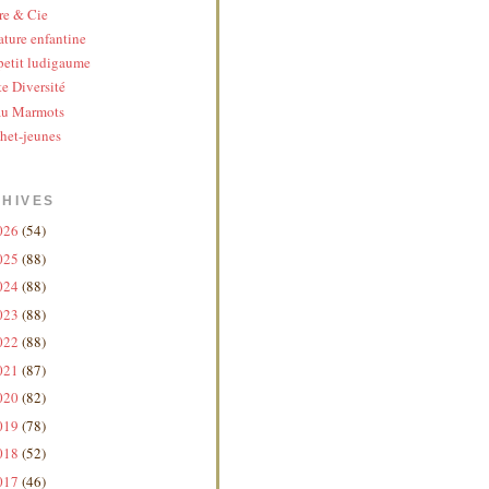
re & Cie
ature enfantine
etit ludigaume
te Diversité
au Marmots
het-jeunes
HIVES
026
(54)
025
(88)
024
(88)
023
(88)
022
(88)
021
(87)
020
(82)
019
(78)
018
(52)
017
(46)