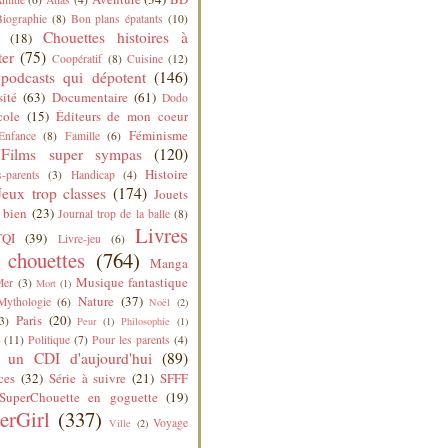
Biographie
(8)
Bon plans épatants
(10)
Chouettes histoires à
(18)
ter
(75)
Coopératif
(8)
Cuisine
(12)
podcasts qui dépotent
(146)
sité
(63)
Documentaire
(61)
Dodo
cole
(15)
Éditeurs de mon coeur
Féminisme
Enfance
(8)
Famille
(6)
Films super sympas
(120)
Histoire
-parents
(3)
Handicap
(4)
Jeux trop classes
(174)
Jouets
 bien
(23)
Journal trop de la balle
(8)
Livres
QI
(39)
Livre-jeu
(6)
s chouettes
(764)
Manga
Musique fantastique
Mer
(3)
Mort
(1)
Nature
(37)
Mythologie
(6)
Noël
(2)
Paris
(20)
3)
Peur
(1)
Philosophie
(1)
(11)
Politique
(7)
Pour les parents
(4)
 un CDI d'aujourd'hui
(89)
ces
(32)
Série à suivre
(21)
SFFF
SuperChouette en goguette
(19)
erGirl
(337)
Voyage
Ville
(2)