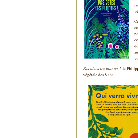
l'
vé
Ce
co
po
c
do
au
vo
Pas bêtes les plantes !
de Philipp
végétale dès 8 ans.