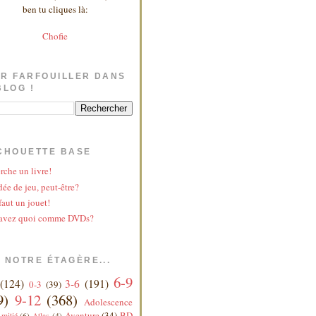
ben tu cliques là:
Chofie
R FARFOUILLER DANS
BLOG !
CHOUETTE BASE
rche un livre!
ée de jeu, peut-être?
faut un jouet!
avez quoi comme DVDs?
 NOTRE ÉTAGÈRE...
6-9
(124)
3-6
(191)
0-3
(39)
9)
9-12
(368)
Adolescence
Aventure
(34)
BD
mitié
(6)
Atlas
(4)