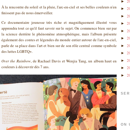
2
►
À la rencontre du soleil et la pluie, l'arc-en-ciel et ses belles couleurs n'en
2
►
finissent pas de nous émerveiller.
2
►
Ce documentaire jeunesse très riche et magnifiquement illustré vous
2
►
apprendra tout ce qu'il faut savoir sur le sujet. On commence bien sur par
2
►
la science derrière le phénomène atmosphérique, mais l'album présente
2
►
également des contes et légendes du monde entier autour de l'arc-en-ciel,
parle de sa place dans l'art et bien sur de son rôle central comme symbole
2
►
des luttes LGBTQ+.
2
►
2
Over the Rainbow
, de Rachael Davis et Wenjia Tang, un album haut en
►
couleurs à découvrir dès 7 ans.
2
►
2
►
SER
ON 