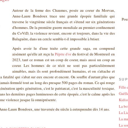
Autour de la ferme des Chaumes, posée au coeur du Morvan,
Anne-Laure Bondoux trace une grande épopée familiale qui
Pour
traverse le vingtième siècle français et s'étend sur six générations
d'hommes. De la première guerre mondiale au premier confinement
du CoViD, la violence revient, encore et toujours, dans la vie des
Balaguère, dans un cercle semble-t-il impossible à briser.
Après avoir lu d'une traite cette grande saga, on comprend
aisément qu'elle ait reçu la
Pépite d'or
du festival de Montreuil en
2023, tant ce roman est un coup de coeur, mais aussi un coup au
coeur. Les hommes de ce récit ne sont pas particulièrement
aimables, mais ils sont profondément humains, et on s'attache et
la fatalité qui s'abat sur eux encore et encore. On souffre d'autant plus que
SUP
t jamais formulé tout au long des presque 500 pages du roman. Ce qui ronge
Fille
nération après génération, c'est le patriarcat, c'est la masculinité toxique.
Gaëlle
dans les dernières pages lumineuses de cette épopée, c'est le calme après les
une violence jusque là omniprésente.
Kidis
La bo
'Anne-Laure Bondoux, une traversée du siècle à entreprendre dès 14 ans.
La Li
La ma
La so