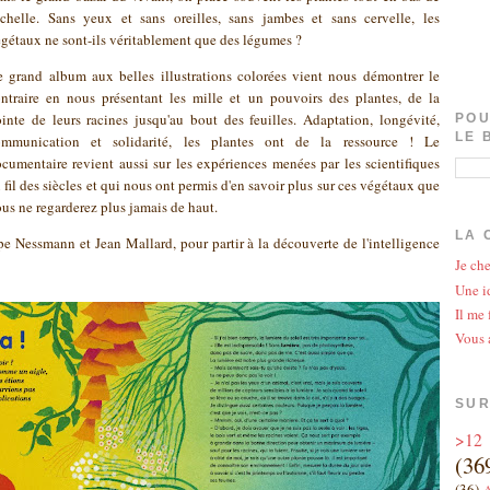
échelle. Sans yeux et sans oreilles, sans jambes et sans cervelle, les
gétaux ne sont-ils véritablement que des légumes ?
 grand album aux belles illustrations colorées vient nous démontrer le
ntraire en nous présentant les mille et un pouvoirs des plantes, de la
inte de leurs racines jusqu'au bout des feuilles. Adaptation, longévité,
POU
LE 
ommunication et solidarité, les plantes ont de la ressource ! Le
cumentaire revient aussi sur les expériences menées par les scientifiques
 fil des siècles et qui nous ont permis d'en savoir plus sur ces végétaux que
us ne regarderez plus jamais de haut.
LA 
e Nessmann et Jean Mallard, pour partir à la découverte de l'intelligence
Je che
Une id
Il me 
Vous 
SUR
>12
(36
(36)
A