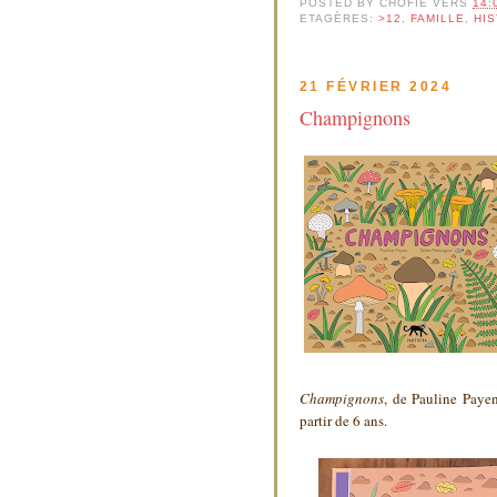
POSTED BY
CHOFIE
VERS
14:
ETAGÈRES:
>12
,
FAMILLE
,
HI
21 FÉVRIER 2024
Champignons
Champignons
, de Pauline Paye
partir de 6 ans.