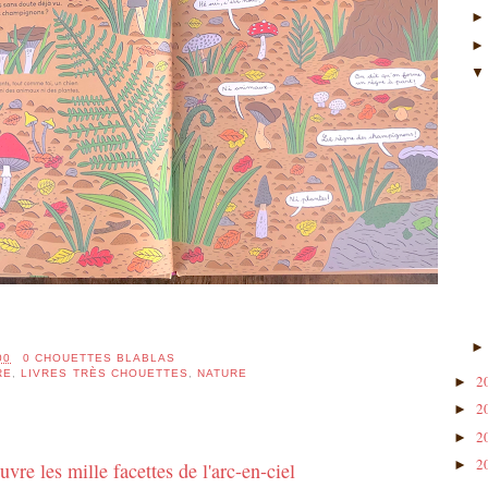
00
0 CHOUETTES BLABLAS
RE
,
LIVRES TRÈS CHOUETTES
,
NATURE
2
►
2
►
2
►
2
►
re les mille facettes de l'arc-en-ciel