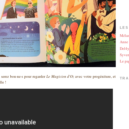
LES
Méla
Anne
Del4
Syve
Le pa
s serez bon·ne·s pour regarder
Le Magicien d'Oz
avec votre progéniture, et
TR
lle !