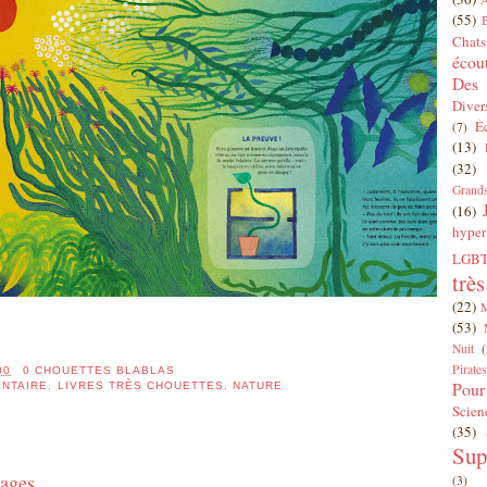
(55)
Chats
écou
Des 
Diver
É
(7)
(13)
(32)
Grands
(16)
hyper
LGBT
trè
(22)
(53)
Nuit
(
Pirates
00
0 CHOUETTES BLABLAS
Pour
NTAIRE
,
LIVRES TRÈS CHOUETTES
,
NATURE
Scien
(35)
Sup
rages
(3)