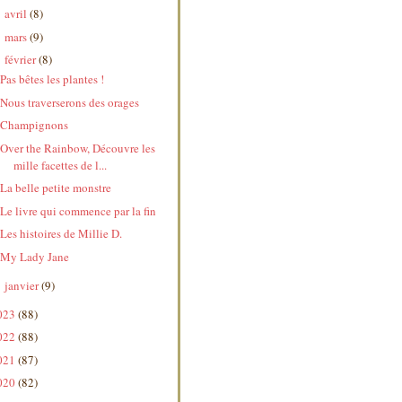
avril
(8)
►
mars
(9)
►
février
(8)
▼
Pas bêtes les plantes !
Nous traverserons des orages
Champignons
Over the Rainbow, Découvre les
mille facettes de l...
La belle petite monstre
Le livre qui commence par la fin
Les histoires de Millie D.
My Lady Jane
janvier
(9)
►
023
(88)
022
(88)
021
(87)
020
(82)