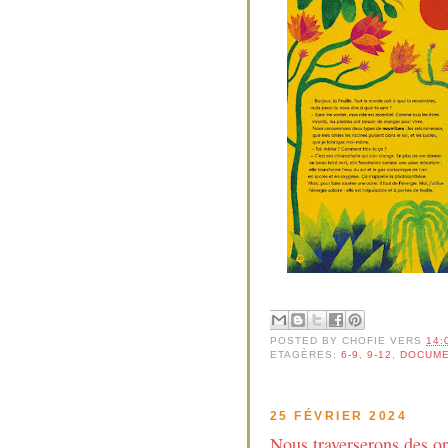
POSTED BY
CHOFIE
VERS
14:
ETAGÈRES:
6-9
,
9-12
,
DOCUME
25 FÉVRIER 2024
Nous traverserons des o