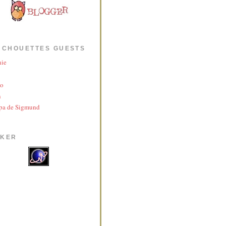
 CHOUETTES GUESTS
nie
yo
n
pa de Sigmund
AKER