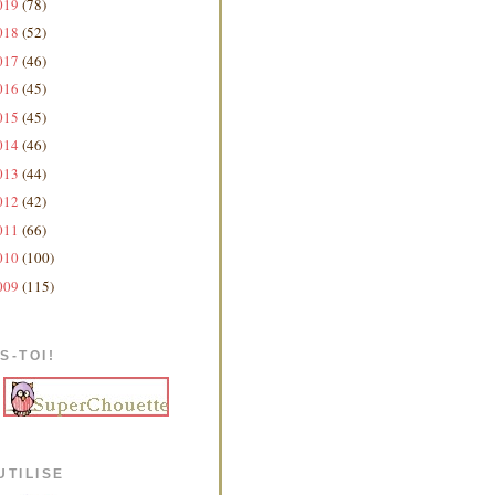
019
(78)
018
(52)
017
(46)
016
(45)
015
(45)
014
(46)
013
(44)
012
(42)
011
(66)
010
(100)
009
(115)
S-TOI!
UTILISE