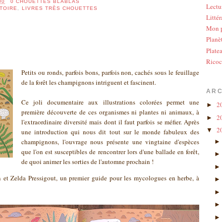
00
0 CHOUETTES BLABLAS
Lectu
STOIRE
,
LIVRES TRÈS CHOUETTES
Littér
Mon p
Planè
Plate
Ricoc
Petits ou ronds, parfois bons, parfois non, cachés sous le feuillage
de la forêt les champignons intriguent et fascinent.
ARC
Ce joli documentaire aux illustrations colorées permet une
2
►
première découverte de ces organismes ni plantes ni animaux, à
2
►
l'extraordinaire diversité mais dont il faut parfois se méfier. Après
2
▼
une introduction qui nous dit tout sur le monde fabuleux des
champignons, l'ouvrage nous présente une vingtaine d'espèces
que l'on est susceptibles de rencontrer lors d'une ballade en forêt,
de quoi animer les sorties de l'automne prochain !
n et Zelda Pressigout, un premier guide pour les mycologues en herbe, à