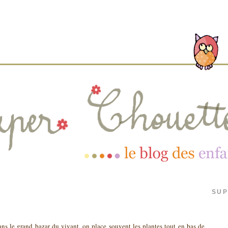
SUP
ns le grand bazar du vivant, on place souvent les plantes tout en bas de