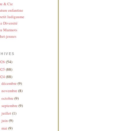
re & Cie
ature enfantine
etit ludigaume
te Diversité
au Marmots
het-jeunes
HIVES
026
(54)
025
(88)
024
(88)
décembre
(9)
►
novembre
(8)
►
octobre
(9)
►
septembre
(9)
►
juillet
(1)
►
juin
(9)
►
mai
(9)
►