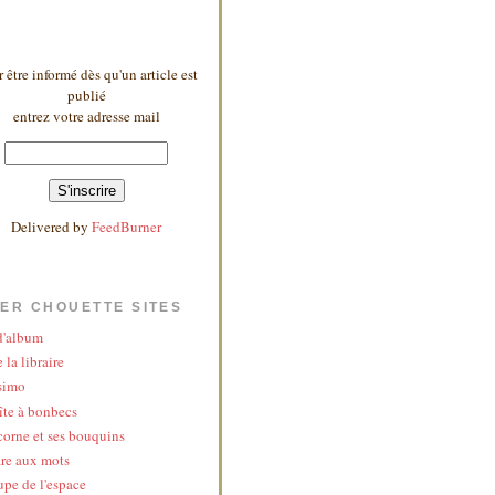
 être informé dès qu'un article est
publié
entrez votre adresse mail
Delivered by
FeedBurner
ER CHOUETTE SITES
 d'album
 la libraire
simo
îte à bonbecs
corne et ses bouquins
re aux mots
upe de l'espace