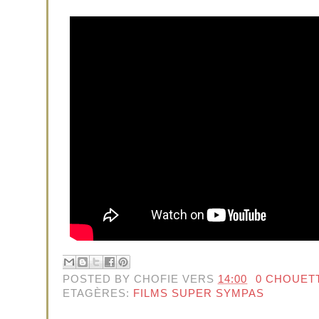
POSTED BY
CHOFIE
VERS
14:00
0 CHOUET
ETAGÈRES:
FILMS SUPER SYMPAS