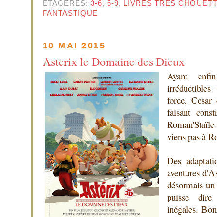
ETAGÈRES:
3-6
,
6-9
,
LIVRES TRÈS CHOUET
FANTASTIQUE
10 MAI 2015
Asterix le Domaine des Dieux
Ayant enfi
irréductible
force, Cesar 
faisant cons
Roman'Staïle e
viens pas à R
Des adaptati
aventures d'As
désormais un 
puisse dire 
inégales. Bo