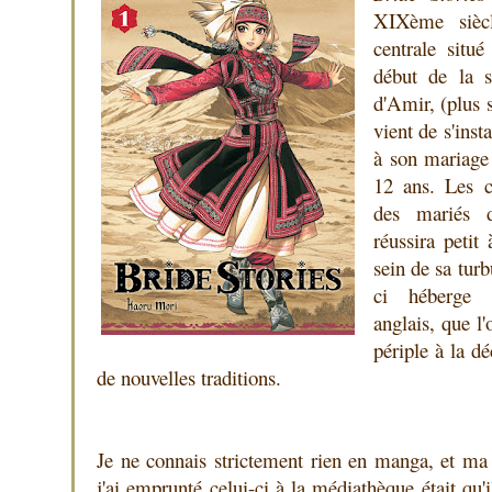
XIXème siècl
centrale situ
début de la s
d'Amir, (plus 
vient de s'inst
à son mariage
12 ans. Les c
des mariés d
réussira petit
sein de sa turb
ci héberge 
anglais, que l'
périple à la d
de nouvelles traditions.
Je ne connais strictement rien en manga, et ma 
j'ai emprunté celui-ci à la médiathèque était qu