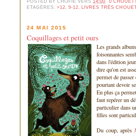
POSTED BY
CHOFIE
VERS
14:00
0 CHOUET
ETAGÈRES:
>12
,
9-12
,
LIVRES TRÈS CHOUE
24 MAI 2015
Coquillages et petit ours
Les grands albums
foisonnantes semb
dans l'édition jeu
dire qu'on est ass
permet de passer 
pourtant devoir se
En plus ça permet 
faut repérer un d
particulier dans 
filles sont partic
Du coup, après