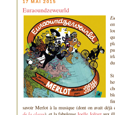
17 MAI 2015
Euraoundzeweurld
Eu
e
lo
qu
pl
pa
ir
du
Si
h
ch
bl
fi
savoir Merlot à la musique (dont on avait déj
de la classe
), et la fabuleuse
Joelle Jolivet
aux ill