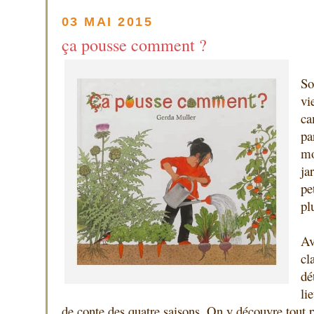
03 MAI 2015
ça pousse comment ?
So
vi
c
pa
m
ja
pe
pl
Av
cl
dé
li
de conte des quatre saisons. On y découvre tout p