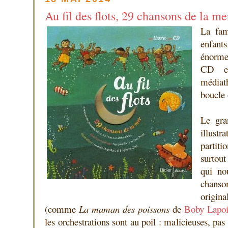
Au fil des flots, 29 chansons de la me
La fam
enfant
énorme
CD em
médiat
boucle
Le gra
illustr
partit
surtout
qui no
chanson
origin
(comme
La maman des poissons
de
Boby Lapoi
les orchestrations sont au poil : malicieuses, pa