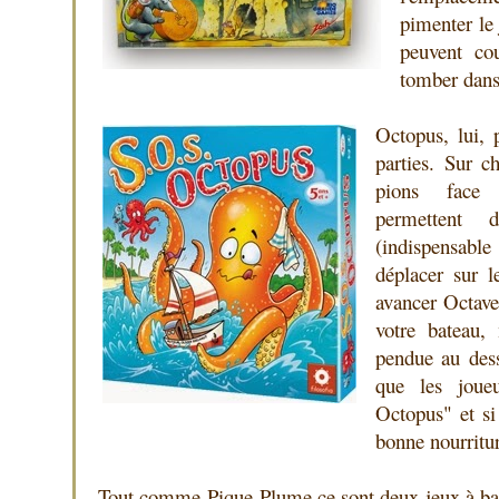
pimenter le
peuvent cou
tomber dans
Octopus, lui, 
parties. Sur c
pions face 
permettent 
(indispensable
déplacer sur l
avancer Octave 
votre bateau,
pendue au dess
que les joue
Octopus" et si
bonne nourritu
Tout comme Pique-Plume ce sont deux jeux à ba