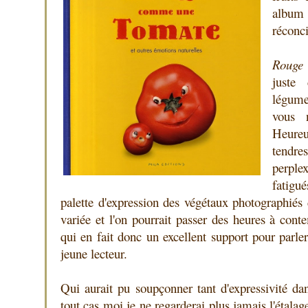
album
réconci
Rouge
juste
légum
vous 
Heureu
tendre
perpl
fatigu
palette d'expression des végétaux photographiés
variée et l'on pourrait passer des heures à con
qui en fait donc un excellent support pour parl
jeune lecteur.
Qui aurait pu soupçonner tant d'expressivité da
tout cas moi je ne regarderai plus jamais l'éta