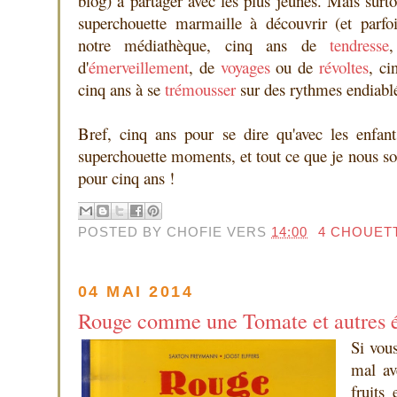
blog) à partager avec les plus jeunes. Mais surto
superchouette marmaille à découvrir (et parf
notre médiathèque, cinq ans de
tendresse
d'
émerveillement
, de
voyages
ou de
révoltes
, ci
cinq ans à se
trémousser
sur des rythmes endiabl
Bref, cinq ans pour se dire qu'avec les enfan
superchouette moments, et tout ce que je nous souh
pour cinq ans !
POSTED BY
CHOFIE
VERS
14:00
4 CHOUET
04 MAI 2014
Rouge comme une Tomate et autres é
Si vou
mal av
fruits