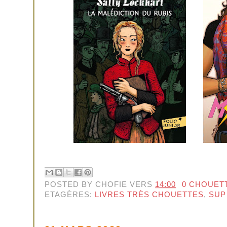
POSTED BY
CHOFIE
VERS
14:00
0 CHOUET
ETAGÈRES:
LIVRES TRÈS CHOUETTES
,
SUP