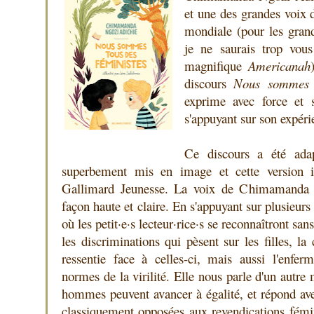
et une des grandes voix d
mondiale (pour les grand·
je ne saurais trop vou
magnifique
Americanah
discours
Nous sommes t
exprime avec force et s
s'appuyant sur son expéri
Ce discours a été ada
superbement mis en image et cette version il
Gallimard Jeunesse. La voix de Chimamanda 
façon haute et claire. En s'appuyant sur plusieur
où les petit·e·s lecteur·rice·s se reconnaîtront sans 
les discriminations qui pèsent sur les filles, la
ressentie face à celles-ci, mais aussi l'enfe
normes de la virilité. Elle nous parle d'un autr
hommes peuvent avancer à égalité, et répond ave
classiquement opposées aux revendications fémin