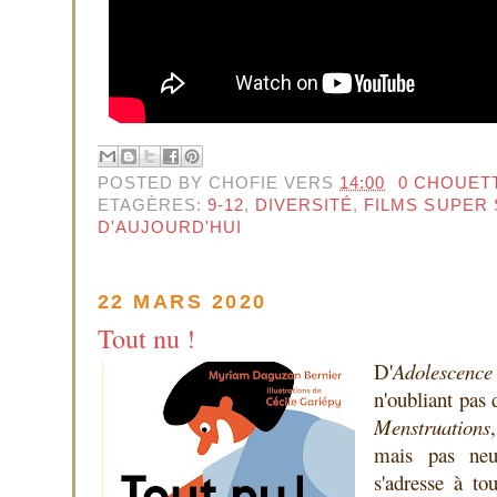
POSTED BY
CHOFIE
VERS
14:00
0 CHOUET
ETAGÈRES:
9-12
,
DIVERSITÉ
,
FILMS SUPER
D'AUJOURD'HUI
22 MARS 2020
Tout nu !
D'
Adolescence
n'oubliant pas
Menstruations
mais pas neu
s'adresse à tou