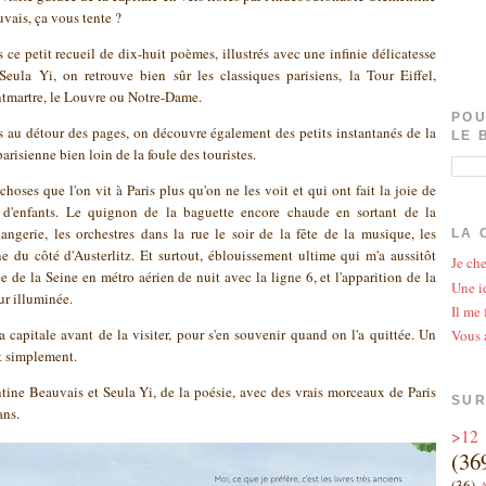
vais, ça vous tente ?
 ce petit recueil de dix-huit poèmes, illustrés avec une infinie délicatesse
Seula Yi, on retrouve bien sûr les classiques parisiens, la Tour Eiffel,
martre, le Louvre ou Notre-Dame.
POU
 au détour des pages, on découvre également des petits instantanés de la
LE 
parisienne bien loin de la foule des touristes.
choses que l'on vit à Paris plus qu'on ne les voit et qui ont fait la joie de
 d'enfants. Le quignon de la baguette encore chaude en sortant de la
angerie, les orchestres dans la rue le soir de la fête de la musique, les
LA 
ne du côté d'Austerlitz. Et surtout, éblouissement ultime qui m'a aussitôt
Je che
e de la Seine en métro aérien de nuit avec la ligne 6, et l'apparition de la
Une id
eur illuminée.
Il me 
 capitale avant de la visiter, pour s'en souvenir quand on l'a quittée. Un
Vous 
ut simplement.
tine Beauvais et Seula Yi, de la poésie, avec des vrais morceaux de Paris
SUR
ans.
>12
(36
(36)
A