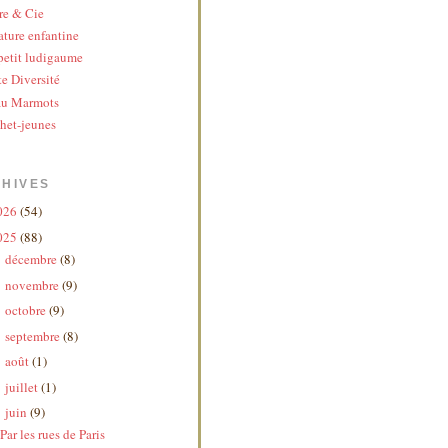
re & Cie
ature enfantine
etit ludigaume
te Diversité
au Marmots
het-jeunes
HIVES
026
(54)
025
(88)
décembre
(8)
►
novembre
(9)
►
octobre
(9)
►
septembre
(8)
►
août
(1)
►
juillet
(1)
►
juin
(9)
▼
Par les rues de Paris