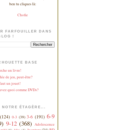
ben tu cliques là:
Chofie
R FARFOUILLER DANS
BLOG !
CHOUETTE BASE
rche un livre!
ée de jeu, peut-être?
faut un jouet!
avez quoi comme DVDs?
 NOTRE ÉTAGÈRE...
6-9
(124)
3-6
(191)
0-3
(39)
9)
9-12
(368)
Adolescence
Aventure
(34)
BD
mitié
(6)
Atlas
(4)