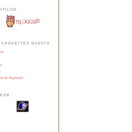
UTILISE
 CHOUETTES GUESTS
nie
yo
n
pa de Sigmund
AKER