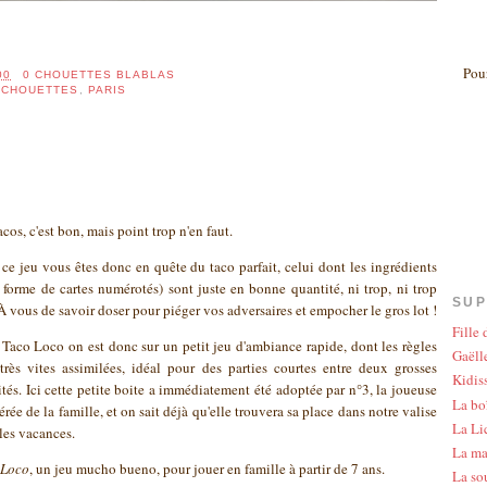
Pour
00
0 CHOUETTES BLABLAS
 CHOUETTES
,
PARIS
acos, c'est bon, mais point trop n'en faut.
ce jeu vous êtes donc en quête du taco parfait, celui dont les ingrédients
 forme de cartes numérotés) sont juste en bonne quantité, ni trop, ni trop
SUP
À vous de savoir doser pour piéger vos adversaires et empocher le gros lot !
Fille
Taco Loco on est donc sur un petit jeu d'ambiance rapide, dont les règles
Gaëlle
très vites assimilées, idéal pour des parties courtes entre deux grosses
Kidis
ités. Ici cette petite boite a immédiatement été adoptée par n°3, la joueuse
La bo
érée de la famille, et on sait déjà qu'elle trouvera sa place dans notre valise
La Li
les vacances.
La ma
 Loco
, un jeu mucho bueno, pour jouer en famille à partir de 7 ans.
La so