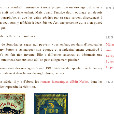
rent, on voudrait transmettre à notre progéniture un ouvrage qui nous a
ON 
était soi-même enfant. Mais quand l'autrice dudit ouvrage est depuis
 transphobe, et que les gains générés par sa saga servent directement à
n peut aussi y réfléchir à deux fois (et c'est une personne qui a bien poncé
 ça).
ste pléthore d'alternatives.
LES
ge de formidables sagas qui peuvent vous embarquer dans d'incroyables
Méla
rry Potter a su marquer son époque et a indéniablement contribué à
Anne
n'a en fait rien inventé. Elle a d'illustres ancêtres, et désormais une
Del4
auteurices haineux·ses), où l'on peut allègrement piocher.
Syve
Le pa
ence avec des ouvrages d'avant 1997, histoire de rappeler que la fantasy
incipalement dans le monde anglophone, certes).
 siècle, il y a d'abord les
romans fantastiques d'Edit Nesbit
, dont les
TR
'entreprendre la réédition.