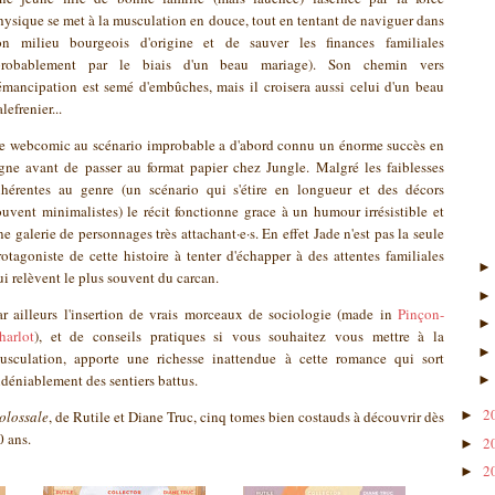
hysique se met à la musculation en douce, tout en tentant de naviguer dans
on milieu bourgeois d'origine et de sauver les finances familiales
probablement par le biais d'un beau mariage). Son chemin vers
'émancipation est semé d'embûches, mais il croisera aussi celui d'un beau
lefrenier...
e webcomic au scénario improbable a d'abord connu un énorme succès en
igne avant de passer au format papier chez Jungle. Malgré les faiblesses
nhérentes au genre (un scénario qui s'étire en longueur et des décors
ouvent minimalistes) le récit fonctionne grace à un humour irrésistible et
ne galerie de personnages très attachant·e·s. En effet Jade n'est pas la seule
rotagoniste de cette histoire à tenter d'échapper à des attentes familiales
ui relèvent le plus souvent du carcan.
ar ailleurs l'insertion de vrais morceaux de sociologie (made in
Pinçon-
harlot
), et de conseils pratiques si vous souhaitez vous mettre à la
usculation, apporte une richesse inattendue à cette romance qui sort
ndéniablement des sentiers battus.
2
olossale
, de Rutile et Diane Truc, cinq tomes bien costauds à découvrir dès
►
0 ans.
2
►
2
►