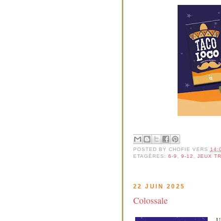
POSTED BY
CHOFIE
VERS
14:
ETAGÈRES:
6-9
,
9-12
,
JEUX T
22 JUIN 2025
Colossale
U