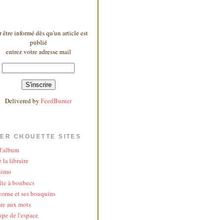
 être informé dès qu'un article est
publié
entrez votre adresse mail
Delivered by
FeedBurner
ER CHOUETTE SITES
 d'album
 la libraire
simo
îte à bonbecs
corne et ses bouquins
re aux mots
upe de l'espace