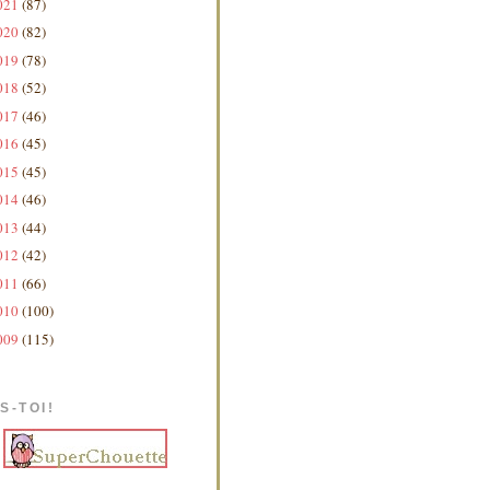
021
(87)
020
(82)
019
(78)
018
(52)
017
(46)
016
(45)
015
(45)
014
(46)
013
(44)
012
(42)
011
(66)
010
(100)
009
(115)
S-TOI!