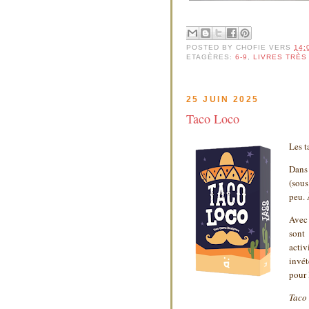
POSTED BY
CHOFIE
VERS
14:
ETAGÈRES:
6-9
,
LIVRES TRÈS
25 JUIN 2025
Taco Loco
Les t
Dans 
(sous
peu. 
Avec 
sont 
activ
invét
pour 
Taco