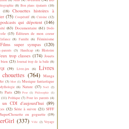
Biographie
(8)
Bon plans épatants
(10)
Chouettes histoires à
(18)
ter
(75)
Coopératif
(8)
Cuisine
(12)
podcasts qui dépotent
(146)
sité
(63)
Documentaire
(61)
Dodo
cole
(15)
Éditeurs de mon coeur
Féminisme
Enfance
(8)
Famille
(6)
Films super sympas
(120)
Histoire
-parents
(3)
Handicap
(4)
Jeux trop classes
(174)
Jouets
 bien
(23)
Journal trop de la balle
(8)
Livres
QI
(39)
Livre-jeu
(6)
s chouettes
(764)
Manga
Musique fantastique
Mer
(3)
Mort
(1)
Nature
(37)
Mythologie
(6)
Noël
(2)
Paris
(20)
3)
Peur
(1)
Philosophie
(1)
(11)
Politique
(7)
Pour les parents
(4)
 un CDI d'aujourd'hui
(89)
ces
(32)
Série à suivre
(21)
SFFF
SuperChouette en goguette
(19)
erGirl
(337)
Voyage
Ville
(2)