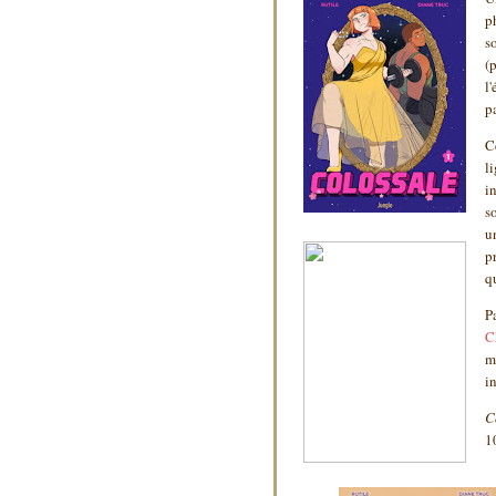
p
s
(
l
pa
C
l
i
s
u
p
q
P
C
m
i
C
1