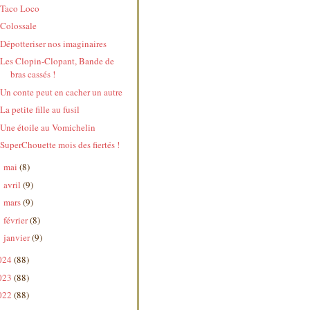
Taco Loco
Colossale
Dépotteriser nos imaginaires
Les Clopin-Clopant, Bande de
bras cassés !
Un conte peut en cacher un autre
La petite fille au fusil
Une étoile au Vomichelin
SuperChouette mois des fiertés !
mai
(8)
►
avril
(9)
►
mars
(9)
►
février
(8)
►
janvier
(9)
►
024
(88)
023
(88)
022
(88)