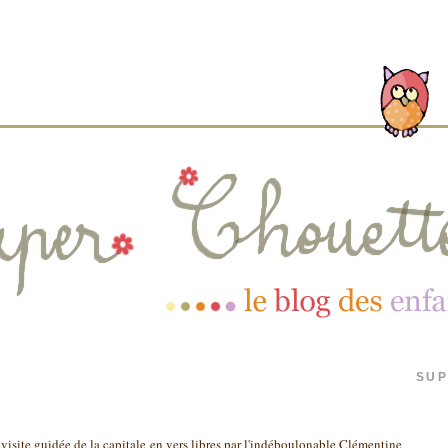
SUP
visite guidée de la capitale en vers libres par l'indéboulonable Clémentine