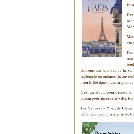
Beau
Dans
par 
Mont
Mais
vie 
Des 
tant
boul
danseurs sur les rives de la Sei
replongée en enfance, la traversé
Tour Eiffel dans toute sa splend
C'est un album pour découvrir la
album pour aimer cette ville, to
Par les rues de Paris
, de Clémen
dedans, à découvrir à partir de 6 