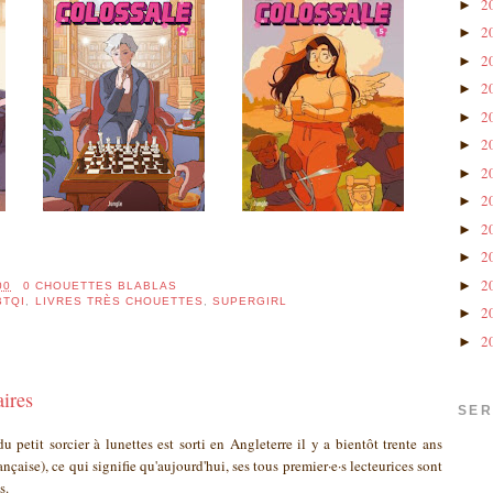
2
►
2
►
2
►
2
►
2
►
2
►
2
►
2
►
2
►
2
►
2
►
00
0 CHOUETTES BLABLAS
BTQI
,
LIVRES TRÈS CHOUETTES
,
SUPERGIRL
2
►
2
►
aires
SER
 petit sorcier à lunettes est sorti en Angleterre il y a bientôt trente ans
nçaise), ce qui signifie qu'aujourd'hui, ses tous premier·e·s lecteurices sont
ts.