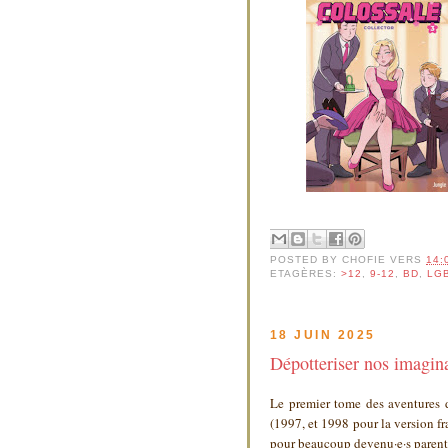
POSTED BY
CHOFIE
VERS
14:
ETAGÈRES:
>12
,
9-12
,
BD
,
LG
18 JUIN 2025
Dépotteriser nos imagin
Le premier tome des aventures du
(1997, et 1998 pour la version fra
pour beaucoup devenu·e·s paren