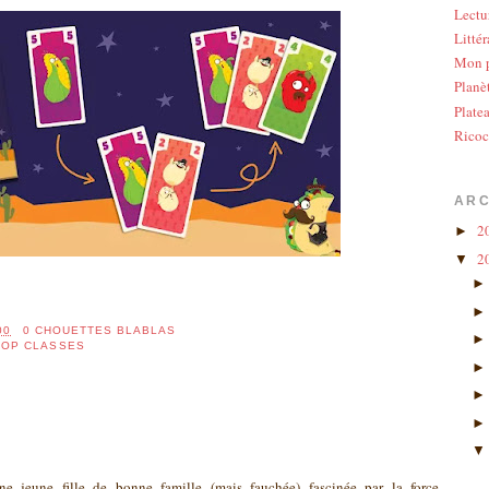
Lectu
Littér
Mon p
Planè
Plate
Ricoc
ARC
2
►
2
▼
00
0 CHOUETTES BLABLAS
ROP CLASSES
ne jeune fille de bonne famille (mais fauchée) fascinée par la force