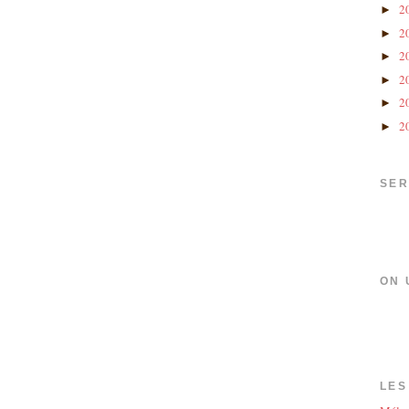
2
►
2
►
2
►
2
►
2
►
2
►
SER
ON 
LES