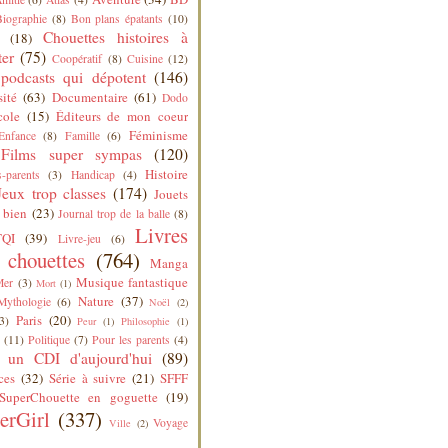
Biographie
(8)
Bon plans épatants
(10)
Chouettes histoires à
(18)
ter
(75)
Coopératif
(8)
Cuisine
(12)
podcasts qui dépotent
(146)
sité
(63)
Documentaire
(61)
Dodo
cole
(15)
Éditeurs de mon coeur
Féminisme
Enfance
(8)
Famille
(6)
Films super sympas
(120)
Histoire
-parents
(3)
Handicap
(4)
Jeux trop classes
(174)
Jouets
 bien
(23)
Journal trop de la balle
(8)
Livres
QI
(39)
Livre-jeu
(6)
s chouettes
(764)
Manga
Musique fantastique
Mer
(3)
Mort
(1)
Nature
(37)
Mythologie
(6)
Noël
(2)
Paris
(20)
3)
Peur
(1)
Philosophie
(1)
(11)
Politique
(7)
Pour les parents
(4)
 un CDI d'aujourd'hui
(89)
ces
(32)
Série à suivre
(21)
SFFF
SuperChouette en goguette
(19)
erGirl
(337)
Voyage
Ville
(2)