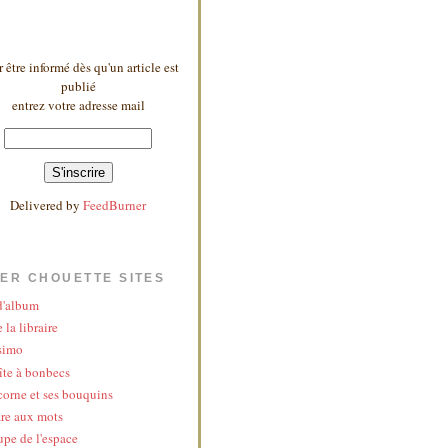
 être informé dès qu'un article est
publié
entrez votre adresse mail
Delivered by
FeedBurner
ER CHOUETTE SITES
 d'album
 la libraire
simo
îte à bonbecs
corne et ses bouquins
re aux mots
upe de l'espace