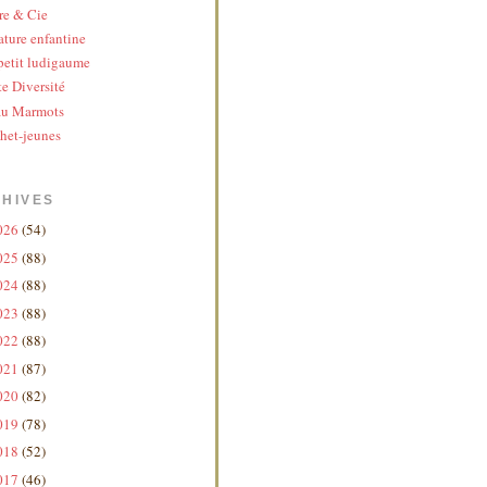
re & Cie
ature enfantine
etit ludigaume
te Diversité
au Marmots
het-jeunes
HIVES
026
(54)
025
(88)
024
(88)
023
(88)
022
(88)
021
(87)
020
(82)
019
(78)
018
(52)
017
(46)