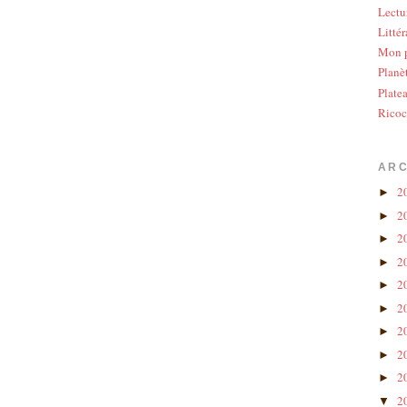
Lectu
Littér
Mon p
Planè
Plate
Ricoc
ARC
2
►
2
►
2
►
2
►
2
►
2
►
2
►
2
►
2
►
2
▼