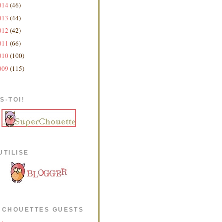
014
(46)
013
(44)
012
(42)
011
(66)
010
(100)
009
(115)
S-TOI!
UTILISE
 CHOUETTES GUESTS