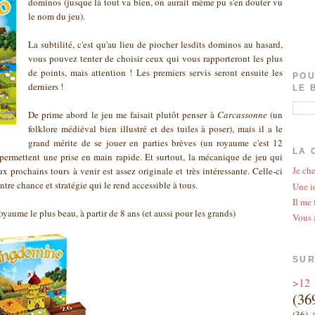
dominos (jusque là tout va bien, on aurait même pu s'en douter vu
le nom du jeu).
La subtilité, c'est qu'au lieu de piocher lesdits dominos au hasard,
vous pouvez tenter de choisir ceux qui vous rapporteront les plus
de points, mais attention ! Les premiers servis seront ensuite les
POU
derniers !
LE 
De prime abord le jeu me faisait plutôt penser à
Carcassonne
(un
folklore médiéval bien illustré et des tuiles à poser), mais il a le
grand mérite de se jouer en parties brèves (un royaume c'est 12
LA 
permettent une prise en main rapide. Et surtout, la mécanique de jeu qui
Je che
ux prochains tours à venir est assez originale et très intéressante. Celle-ci
tre chance et stratégie qui le rend accessible à tous.
Une id
Il me 
royaume le plus beau, à partir de 8 ans (et aussi pour les grands)
Vous 
SUR
>12
(36
(36)
A