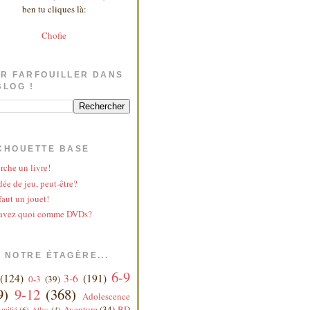
ben tu cliques là:
Chofie
R FARFOUILLER DANS
BLOG !
CHOUETTE BASE
rche un livre!
ée de jeu, peut-être?
faut un jouet!
avez quoi comme DVDs?
 NOTRE ÉTAGÈRE...
6-9
(124)
3-6
(191)
0-3
(39)
9)
9-12
(368)
Adolescence
Aventure
(34)
BD
mitié
(6)
Atlas
(4)