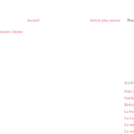
Pour
Accueil
Article plus ancien
ntaires (Atom)
SUP
Fille
Gaëlle
Kidis
La bo
La Li
La ma
La so