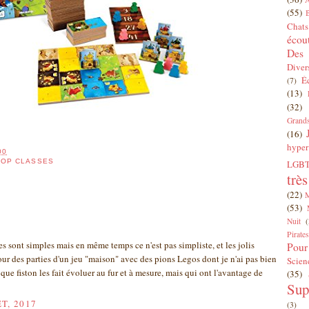
(55)
Chats
écou
Des 
Diver
É
(7)
(13)
(32)
Grands
(16)
hyper
00
ROP CLASSES
LGBT
trè
(22)
(53)
Nuit
(
Pirates
gles sont simples mais en même temps ce n'est pas simpliste, et les jolis
Pour
ur des parties d'un jeu "maison" avec des pions Legos dont je n'ai pas bien
Scien
 que fiston les fait évoluer au fur et à mesure, mais qui ont l'avantage de
(35)
Sup
T, 2017
(3)