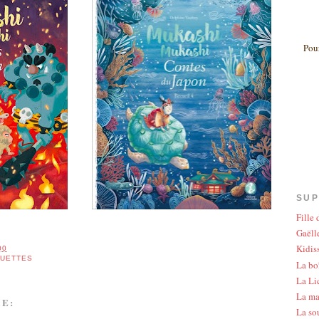
Pour
SUP
Fille
Gaëlle
Kidis
00
OUETTES
La bo
La Li
La ma
E:
La so