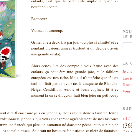
enfants, c'est que la parentalité implique qu'on va
bouffer du conte.
Beaucoup.
Vraiment beaucoup.
POU
LE 
Genre, une à deux fois par jour (ou plus si affinité) et ce
pendant plusieurs années (surtout si on décide d'avoir
une grande smala).
LA 
Alors certes, lire des compte à voix haute avec des
Je che
enfants, ça peut être une grande joie, et le folklore
européen est très riche. Mais il n'empêche que tôt ou
Une id
tard, on finit par en avoir ras la casquette de Blanche-
Il me 
Neige, Cendrillon, Aurore et leurs copines. Et à ce
Vous 
moment là on se dit qu'on irait bien jeter un petit coup
SUR
veut dire
Il était une fois
en japonais), nous invite donc à faire un tour à
>12
 traditionnels japonais qui vous changeront agréablement de nos histoires
(36
ntrer une fiancée qui pète, un samouraï né dans une pêche, et tous plein de
ques et malicieuses. Soit tout un bestiaire fantastique, et plein de fantaisie,
(36)
A