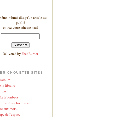
 être informé dès qu'un article est
publié
entrez votre adresse mail
Delivered by
FeedBurner
ER CHOUETTE SITES
 d'album
 la libraire
simo
îte à bonbecs
corne et ses bouquins
re aux mots
upe de l'espace