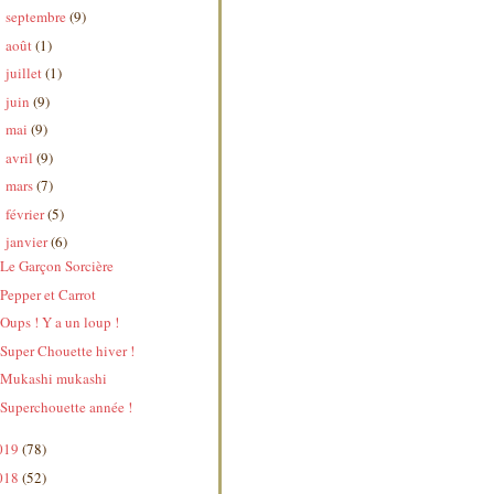
septembre
(9)
►
août
(1)
►
juillet
(1)
►
juin
(9)
►
mai
(9)
►
avril
(9)
►
mars
(7)
►
février
(5)
►
janvier
(6)
▼
Le Garçon Sorcière
Pepper et Carrot
Oups ! Y a un loup !
Super Chouette hiver !
Mukashi mukashi
Superchouette année !
019
(78)
018
(52)