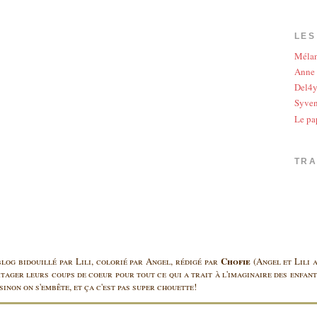
LES
Méla
Anne
Del4
Syve
Le pa
TR
Chofie
log bidouillé par Lili, colorié par Angel, rédigé par
(Angel et Lili a
rtager leurs coups de coeur pour tout ce qui a trait à l'imaginaire des enfants
inon on s'embête, et ça c'est pas super chouette!