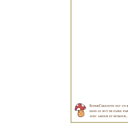
SuperChouette est un b
dans le but de faire pa
avec amour et humour, s