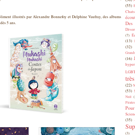
(55)
Chats
oliment illustrés par Alexandre Bonnefoy et Delphine Vaufray, des albums
écou
 dès 5 ans.
Des 
Diver
É
(7)
(13)
(32)
Grands
(16)
hyper
LGBT
trè
(22)
(53)
Nuit
(
Pirates
Pour
Scien
(35)
Sup
(3)