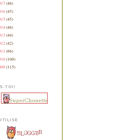
017
(46)
016
(45)
015
(45)
014
(46)
013
(44)
012
(42)
011
(66)
010
(100)
009
(115)
S-TOI!
UTILISE