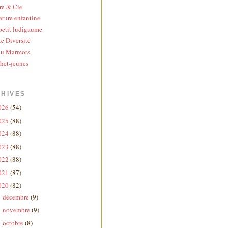
re & Cie
ature enfantine
etit ludigaume
te Diversité
au Marmots
het-jeunes
HIVES
026
(54)
025
(88)
024
(88)
023
(88)
022
(88)
021
(87)
020
(82)
décembre
(9)
►
novembre
(9)
►
octobre
(8)
►