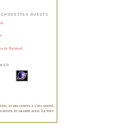
 CHOUETTES GUESTS
nie
yo
n
pa de Sigmund
AKER
ussi, et des guests à l'occasion),
 petits, et grands aussi. Le tout