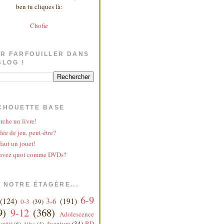
ben tu cliques là:
Chofie
R FARFOUILLER DANS
BLOG !
CHOUETTE BASE
rche un livre!
ée de jeu, peut-être?
faut un jouet!
avez quoi comme DVDs?
 NOTRE ÉTAGÈRE...
6-9
(124)
3-6
(191)
0-3
(39)
9)
9-12
(368)
Adolescence
Aventure
(34)
BD
mitié
(6)
Atlas
(4)