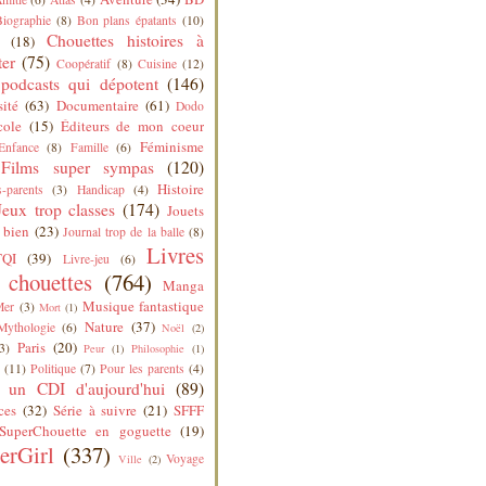
Biographie
(8)
Bon plans épatants
(10)
Chouettes histoires à
(18)
ter
(75)
Coopératif
(8)
Cuisine
(12)
podcasts qui dépotent
(146)
sité
(63)
Documentaire
(61)
Dodo
cole
(15)
Éditeurs de mon coeur
Féminisme
Enfance
(8)
Famille
(6)
Films super sympas
(120)
Histoire
-parents
(3)
Handicap
(4)
Jeux trop classes
(174)
Jouets
 bien
(23)
Journal trop de la balle
(8)
Livres
QI
(39)
Livre-jeu
(6)
s chouettes
(764)
Manga
Musique fantastique
Mer
(3)
Mort
(1)
Nature
(37)
Mythologie
(6)
Noël
(2)
Paris
(20)
3)
Peur
(1)
Philosophie
(1)
(11)
Politique
(7)
Pour les parents
(4)
 un CDI d'aujourd'hui
(89)
ces
(32)
Série à suivre
(21)
SFFF
SuperChouette en goguette
(19)
erGirl
(337)
Voyage
Ville
(2)