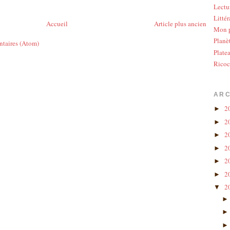
Lectu
Littér
Accueil
Article plus ancien
Mon p
Planè
ntaires (Atom)
Plate
Ricoc
ARC
2
►
2
►
2
►
2
►
2
►
2
►
2
▼