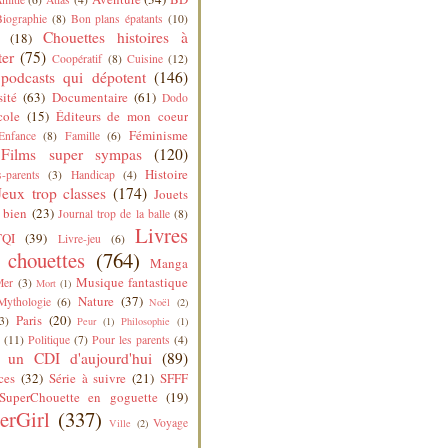
Biographie
(8)
Bon plans épatants
(10)
Chouettes histoires à
(18)
ter
(75)
Coopératif
(8)
Cuisine
(12)
podcasts qui dépotent
(146)
sité
(63)
Documentaire
(61)
Dodo
cole
(15)
Éditeurs de mon coeur
Féminisme
Enfance
(8)
Famille
(6)
Films super sympas
(120)
Histoire
-parents
(3)
Handicap
(4)
Jeux trop classes
(174)
Jouets
 bien
(23)
Journal trop de la balle
(8)
Livres
QI
(39)
Livre-jeu
(6)
s chouettes
(764)
Manga
Musique fantastique
Mer
(3)
Mort
(1)
Nature
(37)
Mythologie
(6)
Noël
(2)
Paris
(20)
3)
Peur
(1)
Philosophie
(1)
(11)
Politique
(7)
Pour les parents
(4)
 un CDI d'aujourd'hui
(89)
ces
(32)
Série à suivre
(21)
SFFF
SuperChouette en goguette
(19)
erGirl
(337)
Voyage
Ville
(2)