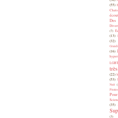
(55)
Chats
écou
Des 
Diver
É
(7)
(13)
(32)
Grands
(16)
hyper
LGBT
trè
(22)
(53)
Nuit
(
Pirates
Pour
Scien
(35)
Sup
(3)