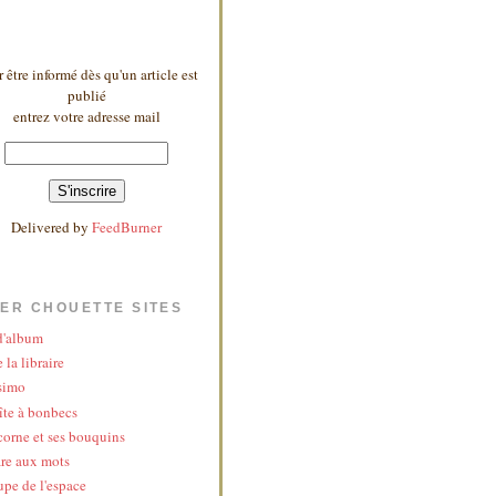
 être informé dès qu'un article est
publié
entrez votre adresse mail
Delivered by
FeedBurner
ER CHOUETTE SITES
 d'album
 la libraire
simo
îte à bonbecs
corne et ses bouquins
re aux mots
upe de l'espace