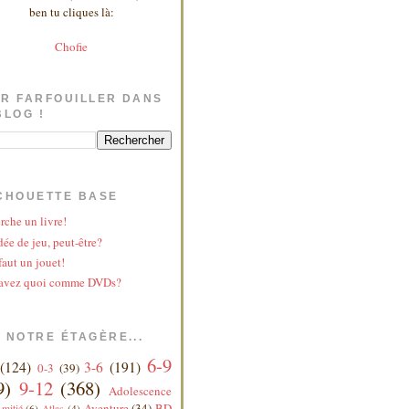
ben tu cliques là:
Chofie
R FARFOUILLER DANS
BLOG !
CHOUETTE BASE
rche un livre!
ée de jeu, peut-être?
faut un jouet!
avez quoi comme DVDs?
 NOTRE ÉTAGÈRE...
6-9
(124)
3-6
(191)
0-3
(39)
9)
9-12
(368)
Adolescence
Aventure
(34)
BD
mitié
(6)
Atlas
(4)