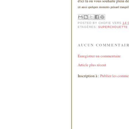
d'ici là on vous souhaite plein d
(et aussi quelques moments peinard tranquill
POSTED BY
CHOFIE
VERS
14:
ETAGÈRES:
SUPERCHOUETTE
AUCUN COMMENTAIR
Enregistrer un commentaire
Article plus récent
Inscription à :
Publier les comme