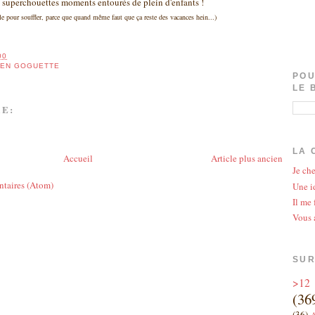
e superchouettes moments entourés de plein d'enfants !
e pour souffler, parce que quand même faut que ça reste des vacances hein...)
00
 EN GOGUETTE
POU
LE 
E:
LA 
Accueil
Article plus ancien
Je che
ntaires (Atom)
Une id
Il me 
Vous 
SUR
>12
(36
(36)
A