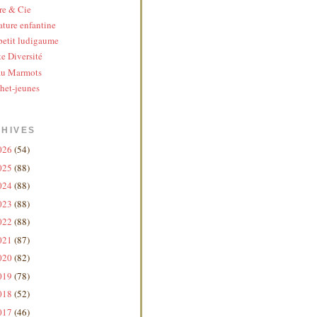
re & Cie
ature enfantine
etit ludigaume
te Diversité
au Marmots
het-jeunes
HIVES
026
(54)
025
(88)
024
(88)
023
(88)
022
(88)
021
(87)
020
(82)
019
(78)
018
(52)
017
(46)