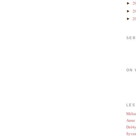
2
►
2
►
2
►
SER
ON 
LES
Méla
Anne
Del4
Syve