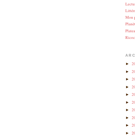
Lectu
Littér
Mon p
Planè
Plate
Ricoc
ARC
2
►
2
►
2
►
2
►
2
►
2
►
2
►
2
►
2
►
2
►