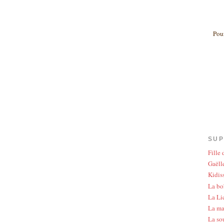
Pour
SUP
Fille
Gaëlle
Kidis
La bo
La Li
La ma
La so