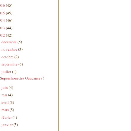
016
(45)
015
(45)
014
(46)
013
(44)
012
(42)
décembre
(5)
►
novembre
(3)
►
octobre
(2)
►
septembre
(6)
►
juillet
(1)
▼
Superchouettes Ouacances !
juin
(4)
►
mai
(4)
►
avril
(3)
►
mars
(5)
►
février
(4)
►
janvier
(5)
►