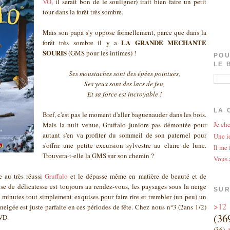
VO
, il serait bon de le souligner) irait bien faire un petit
tour dans la forêt très sombre.
Mais son papa s'y oppose formellement, parce que dans la
LA GRANDE MECHANTE
forêt très sombre il y a
SOURIS
(GMS pour les intimes) !
POU
LE 
Ses moustaches sont des épées pointues,
Ses yeux sont des lacs de feu,
Et sa force est incroyable !
LA 
Bref, c'est pas le moment d'aller baguenauder dans les bois.
Je che
Mais la nuit venue, Gruffalo juniore pas démontée pour
autant s'en va profiter du sommeil de son paternel pour
Une id
s'offrir une petite excursion sylvestre au claire de lune.
Il me 
Trouvera-t-elle la GMS sur son chemin ?
Vous 
e au très réussi
Gruffalo
et le dépasse même en matière de beauté et de
se de délicatesse est toujours au rendez-vous, les paysages sous la neige
SUR
7 minutes tout simplement exquises pour faire rire et trembler (un peu) un
>12
neigée est juste parfaite en ces périodes de fête. Chez nous n°3 (2ans 1/2)
(36
DVD.
(36)
A