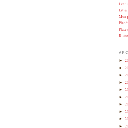
Lectu
Littér
Mon p
Planè
Plate
Ricoc
ARC
2
►
2
►
2
►
2
►
2
►
2
►
2
►
2
►
2
►
2
►