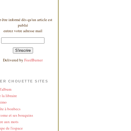
 être informé dès qu'un article est
publié
entrez votre adresse mail
Delivered by
FeedBurner
ER CHOUETTE SITES
 d'album
 la libraire
simo
îte à bonbecs
corne et ses bouquins
re aux mots
upe de l'espace