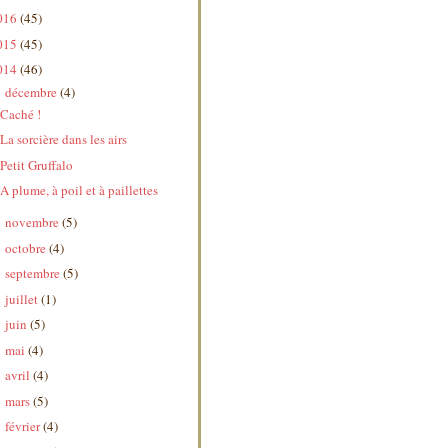
016
(45)
015
(45)
014
(46)
décembre
(4)
▼
Caché !
La sorcière dans les airs
Petit Gruffalo
A plume, à poil et à paillettes
novembre
(5)
►
octobre
(4)
►
septembre
(5)
►
juillet
(1)
►
juin
(5)
►
mai
(4)
►
avril
(4)
►
mars
(5)
►
février
(4)
►