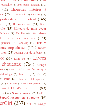
Biographie
(8)
Bon plans épatants
(10)
Chouettes histoires à
(18)
ter
(75)
Coopératif
(8)
Cuisine
(12)
podcasts qui dépotent
(146)
sité
(63)
Documentaire
(61)
Dodo
cole
(15)
Éditeurs de mon coeur
Féminisme
Enfance
(8)
Famille
(6)
Films super sympas
(120)
Histoire
-parents
(3)
Handicap
(4)
Jeux trop classes
(174)
Jouets
 bien
(23)
Journal trop de la balle
(8)
Livres
QI
(39)
Livre-jeu
(6)
s chouettes
(764)
Manga
Musique fantastique
Mer
(3)
Mort
(1)
Nature
(37)
Mythologie
(6)
Noël
(2)
Paris
(20)
3)
Peur
(1)
Philosophie
(1)
(11)
Politique
(7)
Pour les parents
(4)
 un CDI d'aujourd'hui
(89)
ces
(32)
Série à suivre
(21)
SFFF
SuperChouette en goguette
(19)
erGirl
(337)
Voyage
Ville
(2)