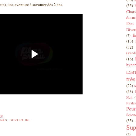
tte), une aventure à savourer dès 2 ans.
(55)
Chats
écou
Des 
Diver
É
(7)
(13)
(32)
Grands
(16)
hyper
LGBT
trè
(22)
(53)
Nuit
(
Pirates
Pour
Scien
00
(35)
MPAS
,
SUPERGIRL
Sup
(3)