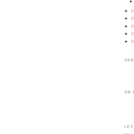
2
►
2
►
2
►
2
►
2
►
SER
ON 
LES