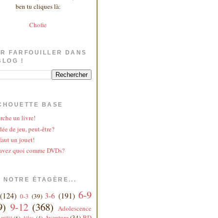
ben tu cliques là:
Chofie
R FARFOUILLER DANS
BLOG !
CHOUETTE BASE
rche un livre!
ée de jeu, peut-être?
faut un jouet!
avez quoi comme DVDs?
 NOTRE ÉTAGÈRE...
6-9
(124)
3-6
(191)
0-3
(39)
9)
9-12
(368)
Adolescence
Aventure
(34)
BD
mitié
(6)
Atlas
(4)