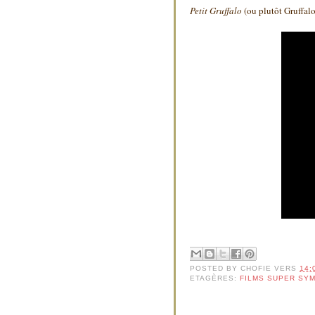
Petit Gruffalo
(ou plutôt Gruffalo
POSTED BY
CHOFIE
VERS
14:
ETAGÈRES:
FILMS SUPER SY