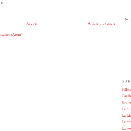
E:
Pour
Accueil
Article plus ancien
ntaires (Atom)
SUP
Fille
Gaëlle
Kidis
La bo
La Li
La ma
La so