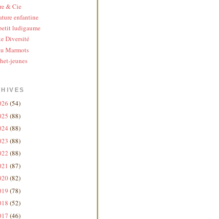
re & Cie
ature enfantine
etit ludigaume
te Diversité
au Marmots
het-jeunes
HIVES
026
(54)
025
(88)
024
(88)
023
(88)
022
(88)
021
(87)
020
(82)
019
(78)
018
(52)
017
(46)