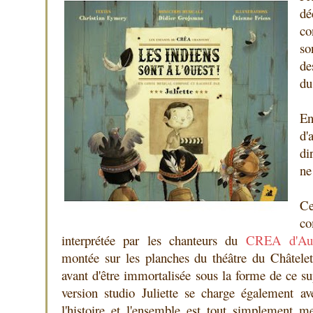
d
co
so
de
du
En
d'
di
ne
C
c
interprétée par les chanteurs du
CREA d'Auln
montée sur les planches du théâtre du Châtele
avant d'être immortalisée sous la forme de ce s
version studio Juliette se charge également a
l'histoire et l'ensemble est tout simplement m