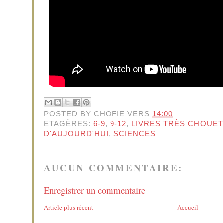
POSTED BY
CHOFIE
VERS
14:00
ETAGÈRES:
6-9
,
9-12
,
LIVRES TRÈS CHOUE
D'AUJOURD'HUI
,
SCIENCES
AUCUN COMMENTAIRE:
Enregistrer un commentaire
Article plus récent
Accueil