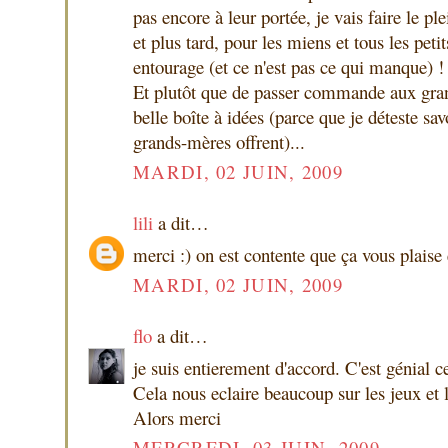
pas encore à leur portée, je vais faire le pl
et plus tard, pour les miens et tous les pe
entourage (et ce n'est pas ce qui manque) !
Et plutôt que de passer commande aux gran
belle boîte à idées (parce que je déteste sav
grands-mères offrent)...
MARDI, 02 JUIN, 2009
lili
a dit…
merci :) on est contente que ça vous plaise e
MARDI, 02 JUIN, 2009
flo
a dit…
je suis entierement d'accord. C'est génial c
Cela nous eclaire beaucoup sur les jeux et l
Alors merci
MERCREDI, 03 JUIN, 2009