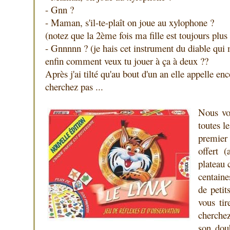
- Gnn ?
- Maman, s'il-te-plaît on joue au xylophone ?
(notez que la 2ème fois ma fille est toujours plus 
- Gnnnnn ? (je hais cet instrument du diable qui 
enfin comment veux tu jouer à ça à deux ??
Après j'ai tilté qu'au bout d'un an elle appelle en
cherchez pas ...
Nous voi
toutes l
premier
offert 
plateau 
centain
de petit
vous ti
cherche
son doub