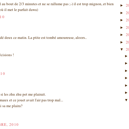
eul au bout de 2/3 minutes et ne se rallume pas ;-) il est trop mignon, et bien
2
►
ù il met le parfait dawa)
2
►
010
2
►
2
►
2
►
é deux ce matin. La ptite est tombé amoureuse, aloors..
2
►
2
▼
écisions !
010
i les zhu zhu pet me plairait.
imaux et ce jouet avait l'air pas trop mal...
i sa me plaira?
RE, 2010