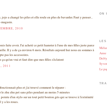
ON 
jojo a changé les piles et elle roule en plus de bavarder. Faut y penser ,
o magasin.
VEMBRE, 2010
LES
is faite avoir. J'ai acheté ce petit hamster à l'une de mes filles juste parce
Méla
uille. Il y a de ça environ 6 mois. Résultats aujourd hui nous en sommes à
Anne
te pas les accessoires.
Del4
ça qu'un vrai et faut dire que mes filles s'éclatent
Syve
, 2011
Le pa
TR
onctionnait plus et j'ai trouvé comment le réparer :
isser le zhu zhu pet sans piles pendant au moins 5 minutes
 pointe d'un stylo sur un tout petit bouton gris qui se trouve à l'extrémité
l y a les roues.