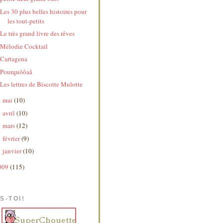
Les 30 plus belles histoires pour
les tout-petits
Le très grand livre des rêves
Mélodie Cocktail
Cartagena
Pourquôôaâ
Les lettres de Biscotte Mulotte
mai
(10)
►
avril
(10)
►
mars
(12)
►
février
(9)
►
janvier
(10)
►
009
(115)
S-TOI!