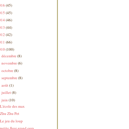
016
(45)
015
(45)
014
(46)
013
(44)
012
(42)
011
(66)
010
(100)
décembre
(8)
►
novembre
(6)
►
octobre
(8)
►
septembre
(8)
►
août
(1)
►
juillet
(8)
►
juin
(10)
▼
L'école des max
Zhu Zhu Pet
Le jeu du loup
petite fleur grand ours