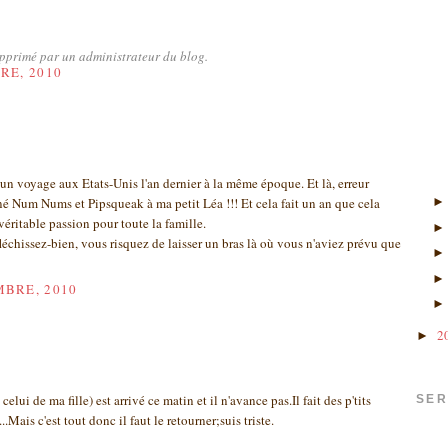
pprimé par un administrateur du blog.
RE, 2010
d'un voyage aux Etats-Unis l'an dernier à la même époque. Et là, erreur
é Num Nums et Pipsqueak à ma petit Léa !!! Et cela fait un an que cela
 véritable passion pour toute la famille.
fléchissez-bien, vous risquez de laisser un bras là où vous n'aviez prévu que
MBRE, 2010
2
►
celui de ma fille) est arrivé ce matin et il n'avance pas.Il fait des p'tits
SER
...Mais c'est tout donc il faut le retourner;suis triste.