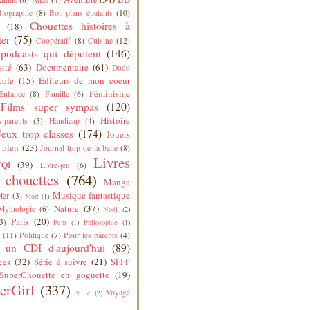
Biographie
(8)
Bon plans épatants
(10)
Chouettes histoires à
(18)
ter
(75)
Coopératif
(8)
Cuisine
(12)
podcasts qui dépotent
(146)
sité
(63)
Documentaire
(61)
Dodo
cole
(15)
Éditeurs de mon coeur
Féminisme
Enfance
(8)
Famille
(6)
Films super sympas
(120)
Histoire
-parents
(3)
Handicap
(4)
Jeux trop classes
(174)
Jouets
 bien
(23)
Journal trop de la balle
(8)
Livres
QI
(39)
Livre-jeu
(6)
s chouettes
(764)
Manga
Musique fantastique
Mer
(3)
Mort
(1)
Nature
(37)
Mythologie
(6)
Noël
(2)
Paris
(20)
3)
Peur
(1)
Philosophie
(1)
(11)
Politique
(7)
Pour les parents
(4)
 un CDI d'aujourd'hui
(89)
ces
(32)
Série à suivre
(21)
SFFF
SuperChouette en goguette
(19)
erGirl
(337)
Voyage
Ville
(2)