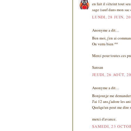
en fait il s'éteint tout s
sage (sauf dans mon sac o
LUNDI, 28 JUIN, 2
Anonyme a dit…
Ben moi, j'en ai command
On verra bien ^^
Merci pour toutes ces pr
Sansan
JEUDI, 26 AOÛT, 2
Anonyme a dit…
Bonjour,je me demander s
J'ai 12 ans,j'adore les an
Quelqu'un peut me dire s
merci d'avance.
SAMEDI, 23 OCTOB