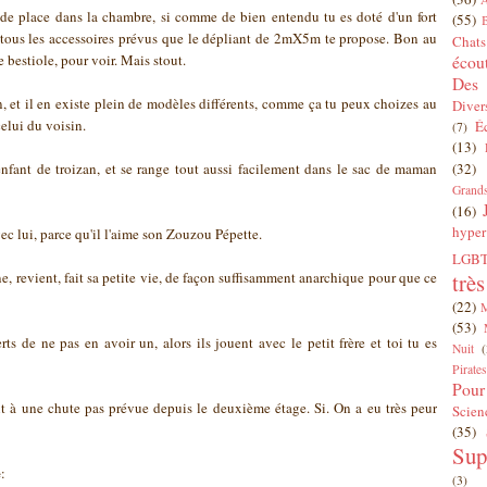
pas de place dans la chambre, si comme de bien entendu tu es doté d'un fort
(55)
s tous les accessoires prévus que le dépliant de 2mX5m te propose. Bon au
Chats
 bestiole, pour voir. Mais stout.
écou
Des 
 et il en existe plein de modèles différents, comme ça tu peux choizes au
Diver
elui du voisin.
É
(7)
(13)
(32)
enfant de troizan, et se range tout aussi facilement dans le sac de maman
Grands
(16)
hyper
vec lui, parce qu'il l'aime son Zouzou Pépette.
LGBT
trè
rne, revient, fait sa petite vie, de façon suffisamment anarchique pour que ce
(22)
(53)
ts de ne pas en avoir un, alors ils jouent avec le petit frère et toi tu es
Nuit
(
Pirates
Pour
ent à une chute pas prévue depuis le deuxième étage. Si. On a eu très peur
Scien
(35)
Sup
e
:
(3)