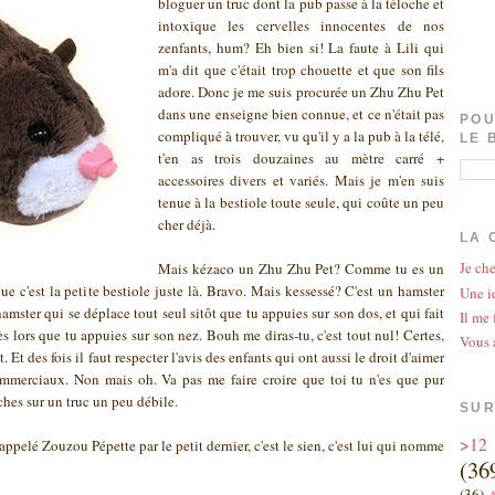
bloguer un truc dont la pub passe à la téloche et
intoxique les cervelles innocentes de nos
zenfants, hum? Eh bien si! La faute à Lili qui
m'a dit que c'était trop chouette et que son fils
adore. Donc je me suis procurée un Zhu Zhu Pet
dans une enseigne bien connue, et ce n'était pas
POU
compliqué à trouver, vu qu'il y a la pub à la télé,
LE 
t'en as trois douzaines au mètre carré +
accessoires divers et variés. Mais je m'en suis
tenue à la bestiole toute seule, qui coûte un peu
cher déjà.
LA 
Je che
Mais kézaco un Zhu Zhu Pet? Comme tu es un
ue c'est la petite bestiole juste là. Bravo. Mais kessessé? C'est un hamster
Une id
amster qui se déplace tout seul sitôt que tu appuies sur son dos, et qui fait
Il me 
s lors que tu appuies sur son nez. Bouh me diras-tu, c'est tout nul! Certes,
Vous 
 Et des fois il faut respecter l'avis des enfants qui ont aussi le droit d'aimer
ommerciaux. Non mais oh. Va pas me faire croire que toi tu n'es que pur
âches sur un truc un peu débile.
SUR
>12
i appelé Zouzou Pépette par le petit dernier, c'est le sien, c'est lui qui nomme
(36
(36)
A