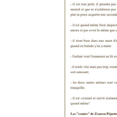
- il est tout petit, il prendra 
mental et que tu n'achèteras pa
pire tu peux acquérir une seconde
- il est quand même bien mignon,
mieux et pas avoir le même que c
- il tient bien dans une main d'
quand en balade y'en a marre
- l'enfant veut l'emmener au lit a
- il roule vite mais pas trop, tou
soit amusant;
- les deux autres mômes sont ver
tranquille.
- il est costaud et survit aisém
quand même!
Les "contre" de Zouzou Pépett