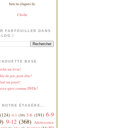
ben tu cliques là:
Chofie
R FARFOUILLER DANS
BLOG !
CHOUETTE BASE
rche un livre!
ée de jeu, peut-être?
faut un jouet!
avez quoi comme DVDs?
 NOTRE ÉTAGÈRE...
6-9
(124)
3-6
(191)
0-3
(39)
9)
9-12
(368)
Adolescence
Aventure
(34)
BD
mitié
(6)
Atlas
(4)