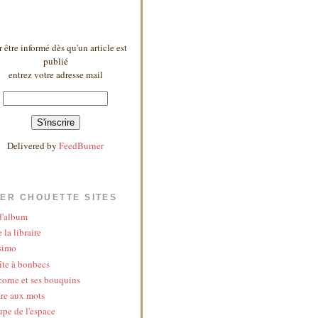
 être informé dès qu'un article est
publié
entrez votre adresse mail
Delivered by
FeedBurner
ER CHOUETTE SITES
 d'album
 la libraire
simo
îte à bonbecs
corne et ses bouquins
re aux mots
upe de l'espace