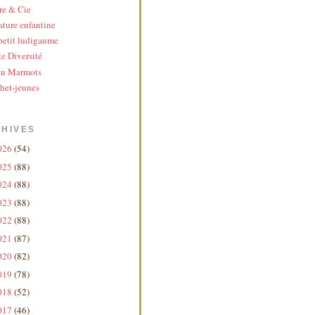
re & Cie
ature enfantine
etit ludigaume
te Diversité
au Marmots
het-jeunes
HIVES
026
(54)
025
(88)
024
(88)
023
(88)
022
(88)
021
(87)
020
(82)
019
(78)
018
(52)
017
(46)