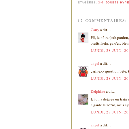
ETAGÈRES:
3-6
,
JOUETS HYPE
12 COMMENTAIRES:
Carry
a dit…
Pff, le nôtre (euh,pardon, 
bruits, hein, ça c'est bien
LUNDI, 28 JUIN, 2
angel
a dit…
carine>> question bête: 
LUNDI, 28 JUIN, 2
Delphine
a dit…
Ici on a deja eu un train
a garde le zozio, mais ej
LUNDI, 28 JUIN, 2
angel
a dit…