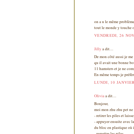
on a u le même problème, 
tout le monde y touche 
VENDREDI, 26 NO
Jilly
a dit…
De mon côté aussi je me su
qu il avait une bonne bo
11 hamsters et je ne comp
En même temps je préfère 
LUNDI, 10 JANVIER
Olivia
a dit…
Bonjour,
moi mon zhu zhu pet ne f
- retirer les piles et la
- appuyer ensuite avec la
du bloc en plastique où i
- remettre les piles