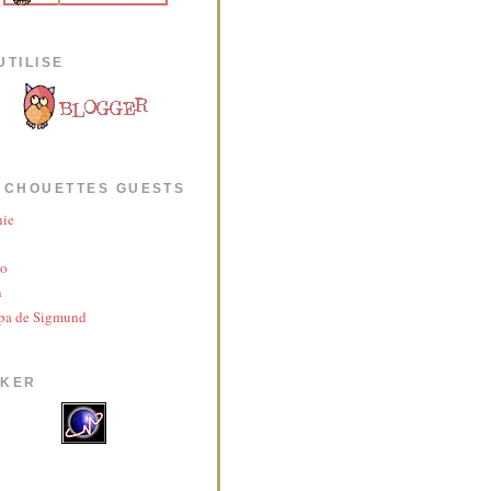
UTILISE
 CHOUETTES GUESTS
nie
yo
n
pa de Sigmund
AKER