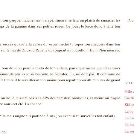
Pour
ur ton parquer fraîchement balayé, sinon il se fera un plaisir de ramasser les
gs de la gamine dans ses petites roues. Ce jouet te force donc à faire ton
anc succès quand à la caisse du supermarché tu topes ton chéquier dans ton
e sur le nez de Zouzou Pépette qui piquait un roupillon. Hum. Non mon sac
n bon doudou pour le dodo de ton enfant, parce que même quand celui-ci
eures de jeu avec sa bestiole, le hamster, lui, ne dort pas. Il continue de
 Et limite il te réveillerait ton môme pour repartir pour 40 minutes de grand
SUP
Fille
 on ne le laissera pas à la SPA des hamsters bioniques, et même on risque
Gaëlle
c nous cet été. La chance !
Kidis
La bo
le mais mignon, à partir de 3 ans ( ou avant si tu surveilles ton enfant).
La Li
La ma
La so
4:00