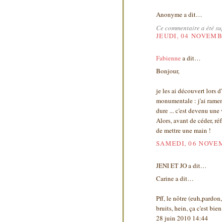
Anonyme a dit…
Ce commentaire a été su
JEUDI, 04 NOVEMB
Fabienne
a dit…
Bonjour,
je les ai découvert lors 
monumentale : j'ai ramen
dure ... c'est devenu une
Alors, avant de céder, ré
de mettre une main !
SAMEDI, 06 NOVE
JENI ET JO a dit…
Carine a dit…
Pff, le nôtre (euh,pardon, 
bruits, hein, ça c'est bien
28 juin 2010 14:44