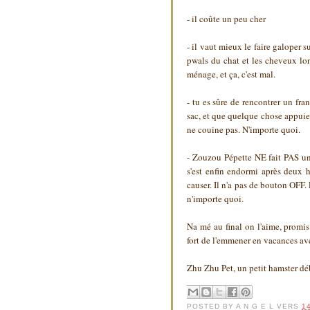
- il coûte un peu cher
- il vaut mieux le faire galoper s
pwals du chat et les cheveux lon
ménage, et ça, c'est mal.
- tu es sûre de rencontrer un fr
sac, et que quelque chose appui
ne couine pas. N'importe quoi.
- Zouzou Pépette NE fait PAS u
s'est enfin endormi après deux h
causer. Il n'a pas de bouton OFF.
n'importe quoi.
Na mé au final on l'aime, promis
fort de l'emmener en vacances ave
Zhu Zhu Pet, un petit hamster débi
POSTED BY
A N G E L
VERS
1