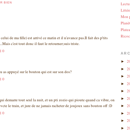
R BIEN
Lectu
Littér
Mon p
Planè
Plate
Ricoc
celui de ma fille) est arrivé ce matin et il n'avance pas.Il fait des p'tits
...Mais c'est tout donc il faut le retourner;suis triste.
010
ARC
2
►
2
►
tu as appuyé sur le bouton qui est sur son dos?
2
►
010
2
►
2
►
2
►
 qui demarre tout seul la nuit, et un pti zozio qui pioute quand ca vibre, on
evcte le train, et jure de ne jamais racheter de joujoux sans bouton off :D
2
►
010
2
►
2
►
2
►