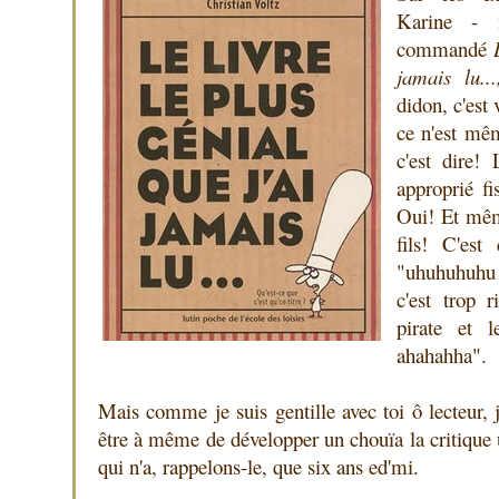
Karine - me
commandé
jamais lu...
didon, c'est
ce n'est mê
c'est dire!
approprié fi
Oui! Et mê
fils! C'est
"uhuhuhuhu 
c'est trop r
pirate et 
ahahahha".
Mais comme je suis gentille avec toi ô lecteur, je
être à même de développer un chouïa la critique
qui n'a, rappelons-le, que six ans ed'mi.