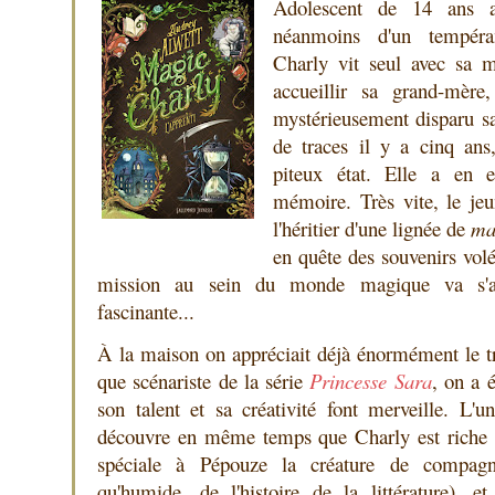
Adolescent de 14 ans 
néanmoins d'un tempéram
Charly vit seul avec sa m
accueillir sa grand-mèr
mystérieusement disparu san
de traces il y a cinq ans,
piteux état. Elle a en 
mémoire. Très vite, le je
l'héritier d'une lignée de
ma
en quête des souvenirs vol
mission au sein du monde magique va s'av
fascinante...
À la maison on appréciait déjà énormément le tr
que scénariste de la série
Princesse Sara
, on a 
son talent et sa créativité font merveille. L'
découvre en même temps que Charly est riche e
spéciale à Pépouze la créature de compagni
qu'humide, de l'histoire de la littérature), e