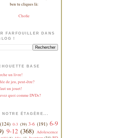
ben tu cliques là:
Chofie
R FARFOUILLER DANS
BLOG !
CHOUETTE BASE
rche un livre!
ée de jeu, peut-être?
faut un jouet!
avez quoi comme DVDs?
 NOTRE ÉTAGÈRE...
6-9
(124)
3-6
(191)
0-3
(39)
9)
9-12
(368)
Adolescence
Aventure
(34)
BD
mitié
(6)
Atlas
(4)