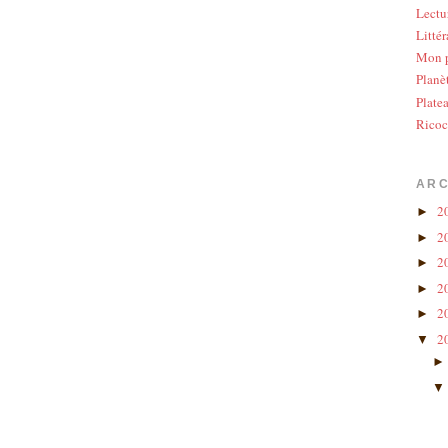
Lectu
Littér
Mon p
Planè
Plate
Ricoc
ARC
2
►
2
►
2
►
2
►
2
►
2
▼