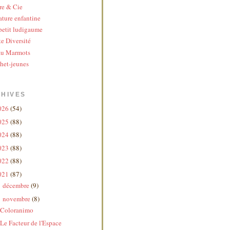
re & Cie
ature enfantine
etit ludigaume
te Diversité
au Marmots
het-jeunes
HIVES
026
(54)
025
(88)
024
(88)
023
(88)
022
(88)
021
(87)
décembre
(9)
►
novembre
(8)
▼
Coloranimo
Le Facteur de l'Espace