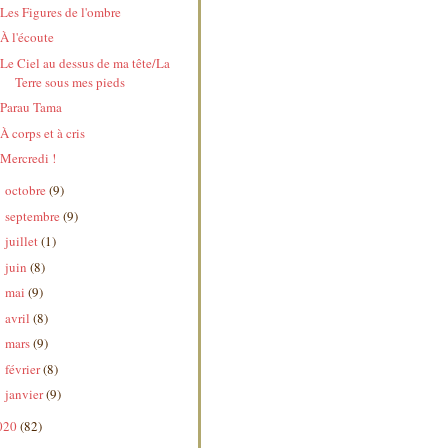
Les Figures de l'ombre
À l'écoute
Le Ciel au dessus de ma tête/La
Terre sous mes pieds
Parau Tama
À corps et à cris
Mercredi !
octobre
(9)
►
septembre
(9)
►
juillet
(1)
►
juin
(8)
►
mai
(9)
►
avril
(8)
►
mars
(9)
►
février
(8)
►
janvier
(9)
►
020
(82)