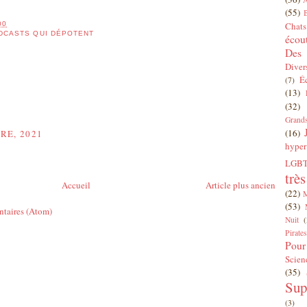
(55)
Chats
00
DCASTS QUI DÉPOTENT
écou
Des 
Diver
É
(7)
(13)
(32)
Grands
(16)
RE, 2021
hyper
LGBT
trè
Accueil
Article plus ancien
(22)
(53)
ntaires (Atom)
Nuit
(
Pirates
Pour
Scien
(35)
Sup
(3)