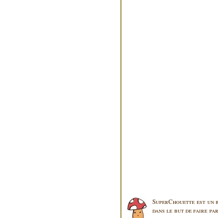
SuperChouette est un b
dans le but de faire pa