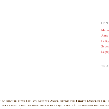
LES
Méla
Anne
Del4
Syve
Le pa
TR
Chofie
log bidouillé par Lili, colorié par Angel, rédigé par
(Angel et Lili a
rtager leurs coups de coeur pour tout ce qui a trait à l'imaginaire des enfants