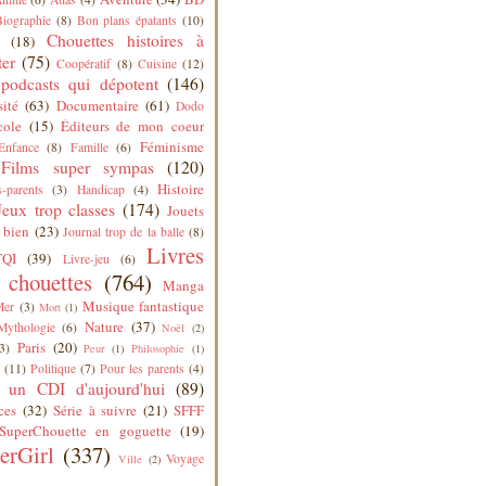
Biographie
(8)
Bon plans épatants
(10)
Chouettes histoires à
(18)
ter
(75)
Coopératif
(8)
Cuisine
(12)
podcasts qui dépotent
(146)
sité
(63)
Documentaire
(61)
Dodo
cole
(15)
Éditeurs de mon coeur
Féminisme
Enfance
(8)
Famille
(6)
Films super sympas
(120)
Histoire
-parents
(3)
Handicap
(4)
Jeux trop classes
(174)
Jouets
 bien
(23)
Journal trop de la balle
(8)
Livres
QI
(39)
Livre-jeu
(6)
s chouettes
(764)
Manga
Musique fantastique
Mer
(3)
Mort
(1)
Nature
(37)
Mythologie
(6)
Noël
(2)
Paris
(20)
3)
Peur
(1)
Philosophie
(1)
(11)
Politique
(7)
Pour les parents
(4)
 un CDI d'aujourd'hui
(89)
ces
(32)
Série à suivre
(21)
SFFF
SuperChouette en goguette
(19)
erGirl
(337)
Voyage
Ville
(2)