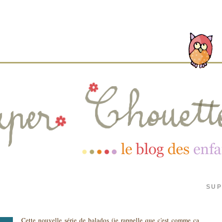
SUP
Cette nouvelle série de balados (je rappelle que c'est comme ça