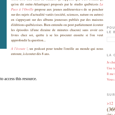
qu'on dit outre-Atlantique) proposés par le studio québécois
La
Puce à l'Oreille
propose aux jeunes auditeur·rice·s de se pencher
sur des sujets d'actualité variés (société, sciences, nature ou autres)
en s'appuyant sur des albums jeunesses publiés par des maisons
d'éditions québécoises. Bien entendu on peut parfaitement écouter
POU
les épisodes (d'une dizaine de minutes chacun) sans avoir ces
LE 
livres chez soi, quitte à se les procurer ensuite si l'on veut
approfondir la question...
À l'écoute !
, un podcast pour tendre l'oreille au monde qui nous
entoure, à écouter dès 8 ans.
LA 
Je che
Une id
Il me 
Vous 
SUR
>12
(36
(36)
A