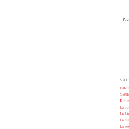
Pour
SUP
Fille
Gaëlle
Kidis
La bo
La Li
La ma
La so