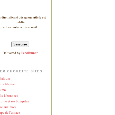
 être informé dès qu'un article est
publié
entrez votre adresse mail
Delivered by
FeedBurner
ER CHOUETTE SITES
 d'album
 la libraire
simo
îte à bonbecs
corne et ses bouquins
re aux mots
upe de l'espace