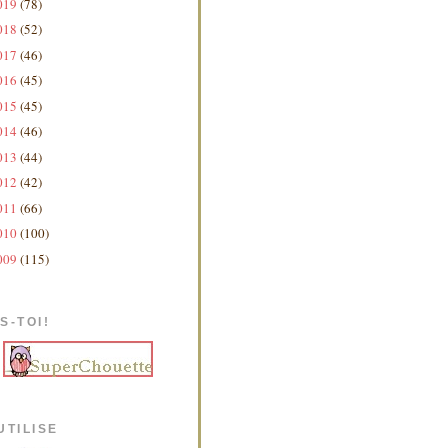
019
(78)
018
(52)
017
(46)
016
(45)
015
(45)
014
(46)
013
(44)
012
(42)
011
(66)
010
(100)
009
(115)
S-TOI!
UTILISE