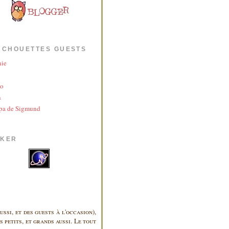
 CHOUETTES GUESTS
nie
yo
n
pa de Sigmund
AKER
ussi, et des guests à l'occasion),
 petits, et grands aussi. Le tout