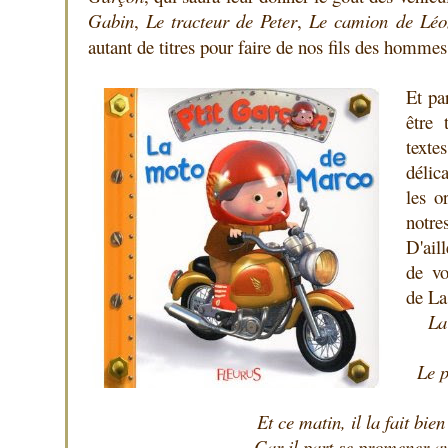
Gabin
,
Le tracteur de Peter
,
Le camion
de Léo
autant de titres pour faire de nos fils des hommes
Et pa
être 
text
délic
les o
notr
D'aill
de vo
de La
La
Le p
Et ce matin, il la fait bien 
Car il part se promener a