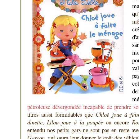
ma
q
u
m
cr
d'a
sa
mo
pou
va
pa
co
de
mé
pétroleuse dévergondée incapable de prendre so
titres aussi formidables que
Chloé joue à fai
dinette
,
Lilou joue à la poupée
ou encore
Ro
entendu nos petits gars ne sont pas en reste avec
Garçon
, qui saura leur donner le goût des véhic