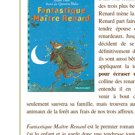
des trois plus be
Renard mène la 
Renard part fair
tendre épouse 
renardeaux. Jusq
décident de se
définitivement
ils sont aussi bê
appliquent la 
pour écraser
colline des rena
entendu il en 
venir à bout 
seulement sauvera sa famille, mais trouvera a
animaux de la forêt aux frais de nos trois affreux.
Fantastique Maître Renard
est le premier roman
j'ai lu enfant et je garde donc une tendresse tout