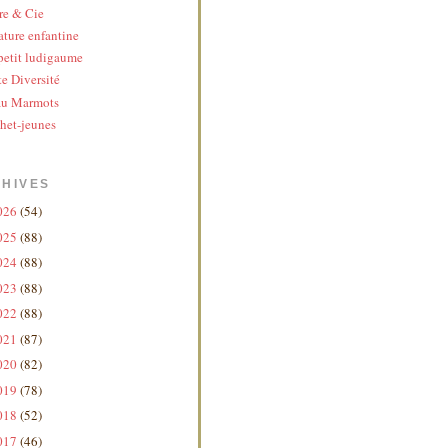
re & Cie
ature enfantine
etit ludigaume
te Diversité
au Marmots
het-jeunes
HIVES
026
(54)
025
(88)
024
(88)
023
(88)
022
(88)
021
(87)
020
(82)
019
(78)
018
(52)
017
(46)