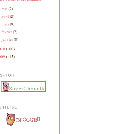
mai
(7)
►
avril
(8)
►
mars
(9)
►
février
(7)
►
janvier
(8)
►
010
(100)
009
(115)
S-TOI!
UTILISE