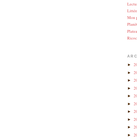
Lectu
Littér
Mon p
Planè
Plate
Ricoc
ARC
2
►
2
►
2
►
2
►
2
►
2
►
2
►
2
►
2
►
2
►