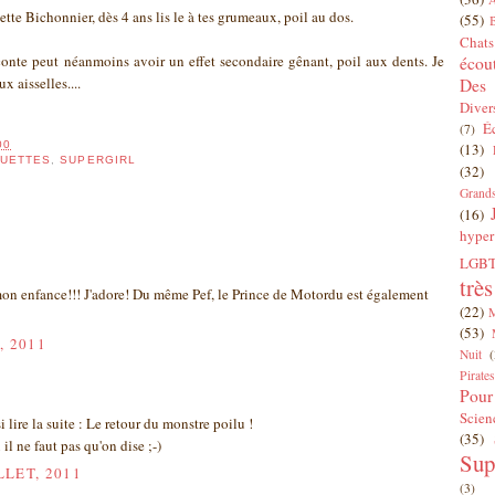
iette Bichonnier, dès 4 ans lis le à tes grumeaux, poil au dos.
(55)
Chats
 conte peut néanmoins avoir un effet secondaire gênant, poil aux dents. Je
écou
x aisselles....
Des 
Diver
É
(7)
00
(13)
OUETTES
,
SUPERGIRL
(32)
Grands
(16)
hyper
LGBT
trè
on enfance!!! J'adore! Du même Pef, le Prince de Motordu est également
(22)
(53)
, 2011
Nuit
(
Pirates
Pour
Scien
 lire la suite : Le retour du monstre poilu !
(35)
 il ne faut pas qu'on dise ;-)
Sup
LLET, 2011
(3)