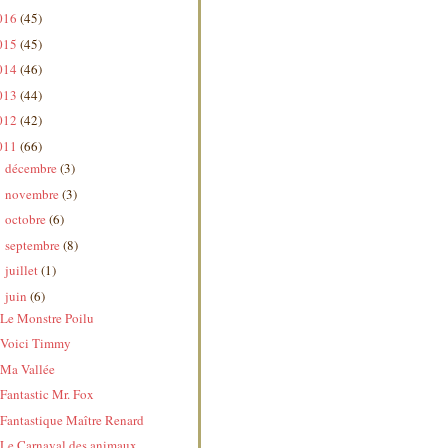
016
(45)
015
(45)
014
(46)
013
(44)
012
(42)
011
(66)
décembre
(3)
►
novembre
(3)
►
octobre
(6)
►
septembre
(8)
►
juillet
(1)
►
juin
(6)
▼
Le Monstre Poilu
Voici Timmy
Ma Vallée
Fantastic Mr. Fox
Fantastique Maître Renard
Le Carnaval des animaux