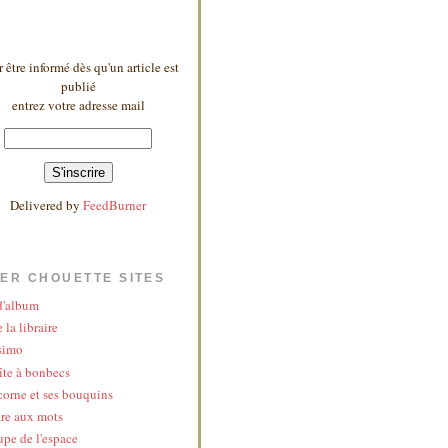
 être informé dès qu'un article est
publié
entrez votre adresse mail
Delivered by
FeedBurner
ER CHOUETTE SITES
 d'album
 la libraire
simo
îte à bonbecs
corne et ses bouquins
re aux mots
upe de l'espace