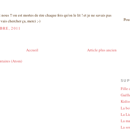
nous !! on est mortes de rire chaque fois qu'on le lit ! et je ne savais pas
Pour
e vais chercher ça, merci ;-)
BRE, 2011
Accueil
Article plus ancien
ntaires (Atom)
SUP
Fille
Gaëlle
Kidis
La bo
La Li
La ma
La so