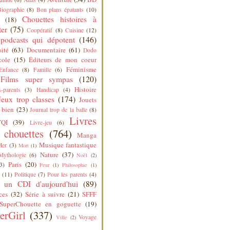
Biographie
(8)
Bon plans épatants
(10)
Chouettes histoires à
(18)
ter
(75)
Coopératif
(8)
Cuisine
(12)
podcasts qui dépotent
(146)
sité
(63)
Documentaire
(61)
Dodo
cole
(15)
Éditeurs de mon coeur
Féminisme
Enfance
(8)
Famille
(6)
Films super sympas
(120)
Histoire
-parents
(3)
Handicap
(4)
Jeux trop classes
(174)
Jouets
 bien
(23)
Journal trop de la balle
(8)
Livres
QI
(39)
Livre-jeu
(6)
s chouettes
(764)
Manga
Musique fantastique
Mer
(3)
Mort
(1)
Nature
(37)
Mythologie
(6)
Noël
(2)
Paris
(20)
3)
Peur
(1)
Philosophie
(1)
(11)
Politique
(7)
Pour les parents
(4)
 un CDI d'aujourd'hui
(89)
ces
(32)
Série à suivre
(21)
SFFF
SuperChouette en goguette
(19)
erGirl
(337)
Voyage
Ville
(2)