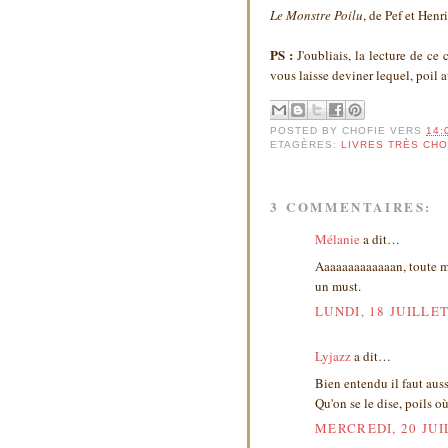
Le Monstre Poilu
, de Pef et Henr
PS :
J'oubliais, la lecture de ce
vous laisse deviner lequel, poil au
POSTED BY
CHOFIE
VERS
14:
ETAGÈRES:
LIVRES TRÈS CH
3 COMMENTAIRES:
Mélanie
a dit…
Aaaaaaaaaaaaan, toute m
un must.
LUNDI, 18 JUILLET
Lyjazz
a dit…
Bien entendu il faut aussi
Qu'on se le dise, poils où
MERCREDI, 20 JUI