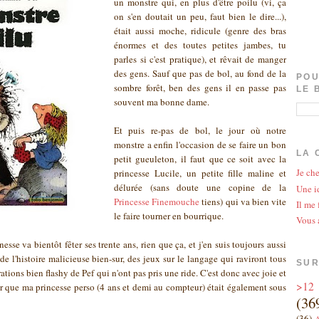
un monstre qui, en plus d'être poilu (vi, ça
on s'en doutait un peu, faut bien le dire...),
était aussi moche, ridicule (genre des bras
énormes et des toutes petites jambes, tu
parles si c'est pratique), et rêvait de manger
des gens. Sauf que pas de bol, au fond de la
POU
sombre forêt, ben des gens il en passe pas
LE 
souvent ma bonne dame.
Et puis re-pas de bol, le jour où notre
monstre a enfin l'occasion de se faire un bon
LA 
petit gueuleton, il faut que ce soit avec la
Je che
princesse Lucile, un petite fille maline et
délurée (sans doute une copine de la
Une id
Princesse Finemouche
tiens) qui va bien vite
Il me 
le faire tourner en bourrique.
Vous 
nesse va bientôt fêter ses trente ans, rien que ça, et j'en suis toujours aussi
e l'histoire malicieuse bien-sur, des jeux sur le langage qui raviront tous
SUR
trations bien flashy de Pef qui n'ont pas pris une ride. C'est donc avec joie et
>12
r que ma princesse perso (4 ans et demi au compteur) était également sous
(36
(36)
A