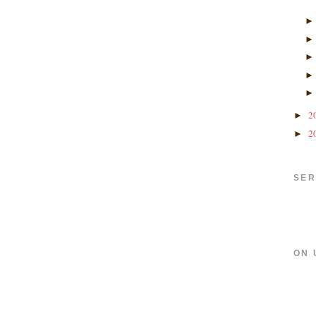
2
►
2
►
SER
ON 