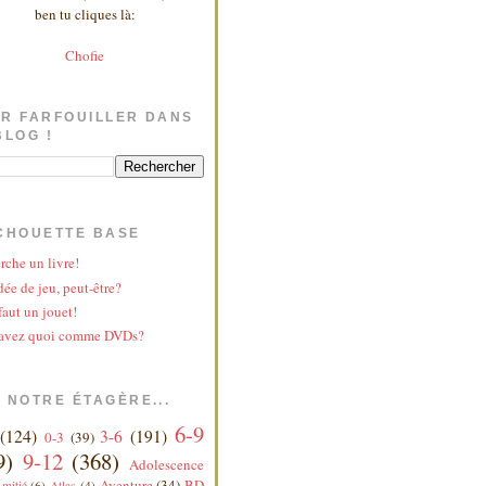
ben tu cliques là:
Chofie
R FARFOUILLER DANS
BLOG !
CHOUETTE BASE
rche un livre!
ée de jeu, peut-être?
faut un jouet!
avez quoi comme DVDs?
 NOTRE ÉTAGÈRE...
6-9
(124)
3-6
(191)
0-3
(39)
9)
9-12
(368)
Adolescence
Aventure
(34)
BD
mitié
(6)
Atlas
(4)