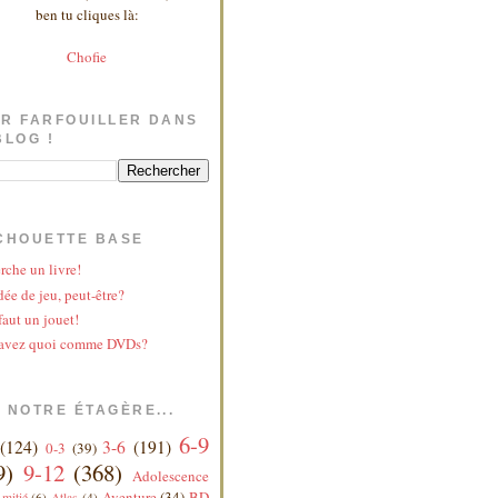
ben tu cliques là:
Chofie
R FARFOUILLER DANS
BLOG !
CHOUETTE BASE
rche un livre!
ée de jeu, peut-être?
faut un jouet!
avez quoi comme DVDs?
 NOTRE ÉTAGÈRE...
6-9
(124)
3-6
(191)
0-3
(39)
9)
9-12
(368)
Adolescence
Aventure
(34)
BD
mitié
(6)
Atlas
(4)