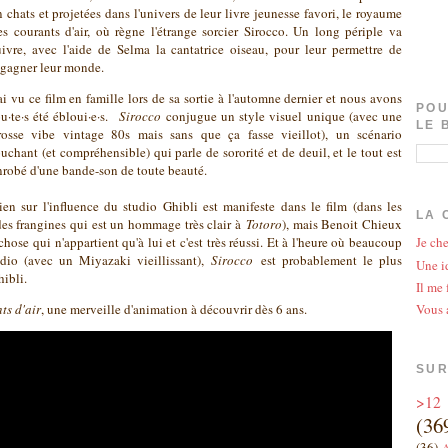
n chats et projetées dans l'univers de leur livre jeunesse favori, le royaume
es courants d'air, où règne l'étrange sorcier Sirocco. Un long périple va
uivre, avec l'aide de Selma la cantatrice oiseau, pour leur permettre de
egagner leur monde.
'ai vu ce film en famille lors de sa sortie à l'automne dernier et nous avons
POU
ou·te·s été ébloui·e·s.
Sirocco
conjugue un style visuel unique (avec une
LE 
rosse vibe vintage 80s mais sans que ça fasse vieillot), un scénario
ouchant (et compréhensible) qui parle de sororité et de deuil, et le tout est
nrobé d'une bande-son de toute beauté.
ien sur l'influence du studio Ghibli est manifeste dans le film (dans les
LA 
des frangines qui est un hommage très clair à
Totoro
), mais Benoit Chieux
 chose qui n'appartient qu'à lui et c'est très réussi. Et à l'heure où beaucoup
Je che
tudio (avec un Miyazaki vieillissant),
Sirocco
est probablement le plus
Une id
hibli.
Il me 
ts d'air
, une merveille d'animation à découvrir dès 6 ans.
Vous 
SUR
>12
(36
(36)
A