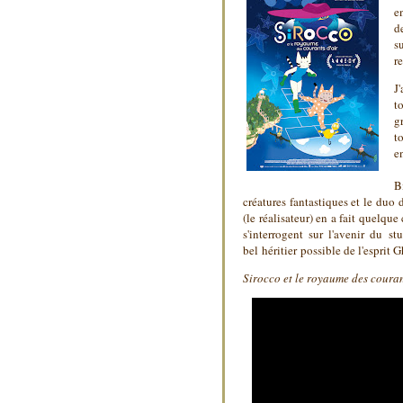
e
d
s
r
J
t
g
t
e
B
créatures fantastiques et le duo 
(le réalisateur) en a fait quelque
s'interrogent sur l'avenir du s
bel héritier possible de l'esprit G
Sirocco et le royaume des couran