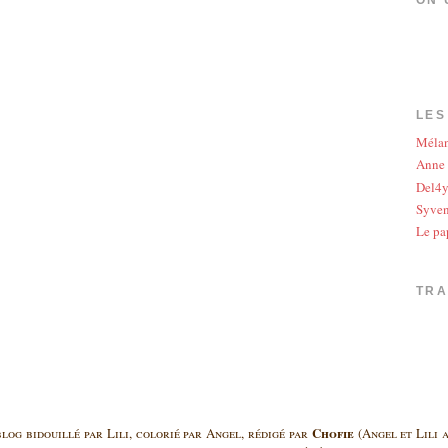
LES
Méla
Anne
Del4
Syve
Le pa
TR
Chofie
log bidouillé par Lili, colorié par Angel, rédigé par
(Angel et Lili a