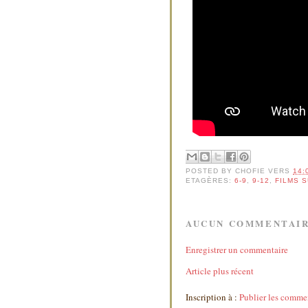
POSTED BY
CHOFIE
VERS
14:
ETAGÈRES:
6-9
,
9-12
,
FILMS 
AUCUN COMMENTAIR
Enregistrer un commentaire
Article plus récent
Inscription à :
Publier les comme