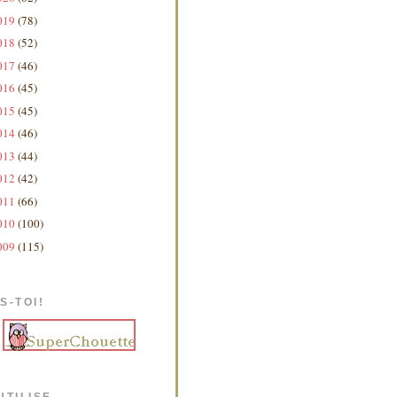
019
(78)
018
(52)
017
(46)
016
(45)
015
(45)
014
(46)
013
(44)
012
(42)
011
(66)
010
(100)
009
(115)
S-TOI!
UTILISE