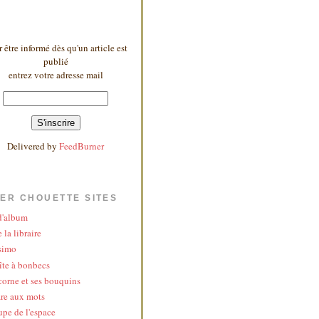
 être informé dès qu'un article est
publié
entrez votre adresse mail
Delivered by
FeedBurner
ER CHOUETTE SITES
 d'album
 la libraire
simo
îte à bonbecs
corne et ses bouquins
re aux mots
upe de l'espace