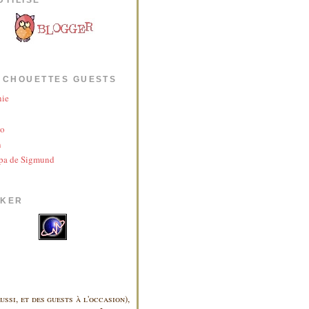
 CHOUETTES GUESTS
nie
yo
n
pa de Sigmund
AKER
ussi, et des guests à l'occasion),