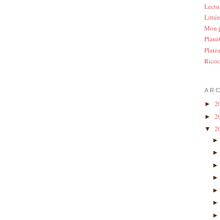
Lectu
Littér
Mon p
Planè
Plate
Ricoc
ARC
2
►
2
►
2
▼