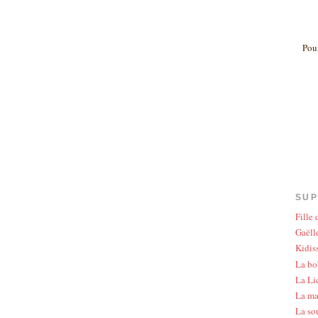
Pour
SUP
Fille
Gaëlle
Kidis
La bo
La Li
La ma
La so