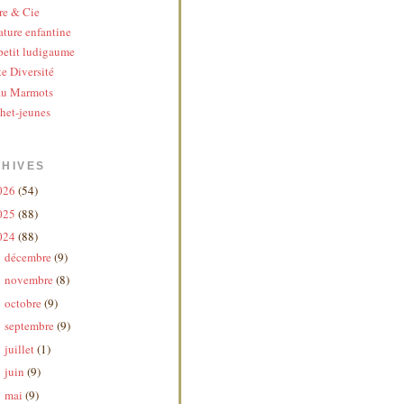
re & Cie
ature enfantine
etit ludigaume
te Diversité
au Marmots
het-jeunes
HIVES
026
(54)
025
(88)
024
(88)
décembre
(9)
►
novembre
(8)
►
octobre
(9)
►
septembre
(9)
►
juillet
(1)
►
juin
(9)
►
mai
(9)
►