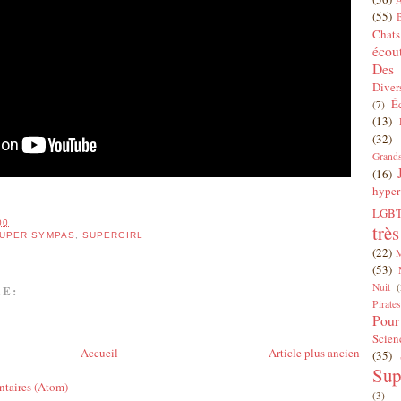
(55)
Chats
écou
Des 
Diver
É
(7)
(13)
(32)
Grands
(16)
hyper
LGBT
00
trè
SUPER SYMPAS
,
SUPERGIRL
(22)
(53)
Nuit
(
E:
Pirates
Pour
Scien
Accueil
Article plus ancien
(35)
Sup
ntaires (Atom)
(3)