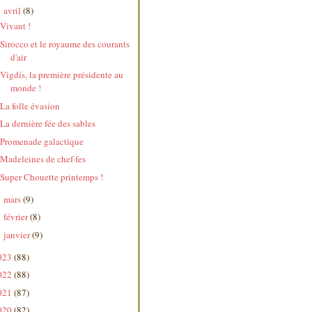
avril
(8)
▼
Vivant !
Sirocco et le royaume des courants
d'air
Vigdís, la première présidente au
monde !
La folle évasion
La dernière fée des sables
Promenade galactique
Madeleines de chef·fes
Super Chouette printemps !
mars
(9)
►
février
(8)
►
janvier
(9)
►
023
(88)
022
(88)
021
(87)
020
(82)