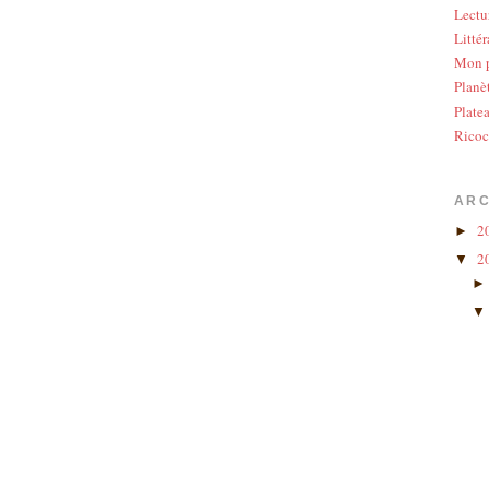
Lectu
Littér
Mon p
Planè
Plate
Ricoc
ARC
2
►
2
▼