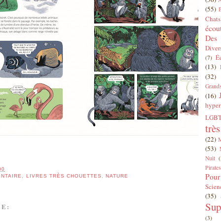
(55)
Chats
écou
Des 
Diver
É
(7)
(13)
(32)
Grands
(16)
hyper
LGBT
trè
(22)
(53)
Nuit
(
Pirates
00
Pour
NTAIRE
,
LIVRES TRÈS CHOUETTES
,
NATURE
Scien
(35)
Sup
E:
(3)