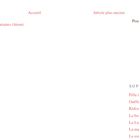
Accueil
Article plus ancien
Pour
ntaires (Atom)
SUP
Fille
Gaëlle
Kidis
La bo
La Li
La ma
La so