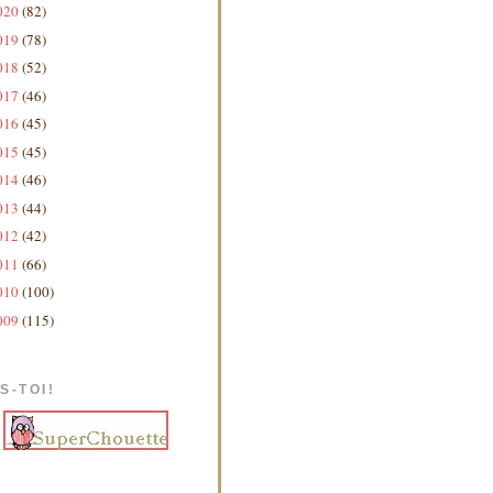
020
(82)
019
(78)
018
(52)
017
(46)
016
(45)
015
(45)
014
(46)
013
(44)
012
(42)
011
(66)
010
(100)
009
(115)
S-TOI!