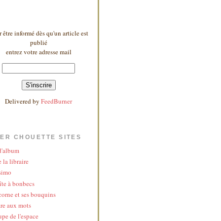
 être informé dès qu'un article est
publié
entrez votre adresse mail
Delivered by
FeedBurner
ER CHOUETTE SITES
 d'album
 la libraire
simo
îte à bonbecs
corne et ses bouquins
re aux mots
upe de l'espace