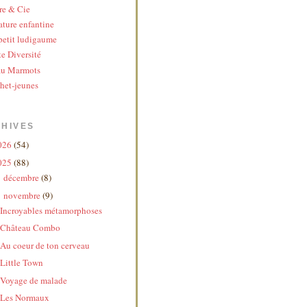
re & Cie
ature enfantine
etit ludigaume
te Diversité
au Marmots
het-jeunes
HIVES
026
(54)
025
(88)
décembre
(8)
►
novembre
(9)
▼
Incroyables métamorphoses
Château Combo
Au coeur de ton cerveau
Little Town
Voyage de malade
Les Normaux