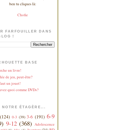
ben tu cliques là:
Chofie
R FARFOUILLER DANS
BLOG !
CHOUETTE BASE
rche un livre!
ée de jeu, peut-être?
faut un jouet!
avez quoi comme DVDs?
 NOTRE ÉTAGÈRE...
6-9
(124)
3-6
(191)
0-3
(39)
9)
9-12
(368)
Adolescence
Aventure
(34)
BD
mitié
(6)
Atlas
(4)