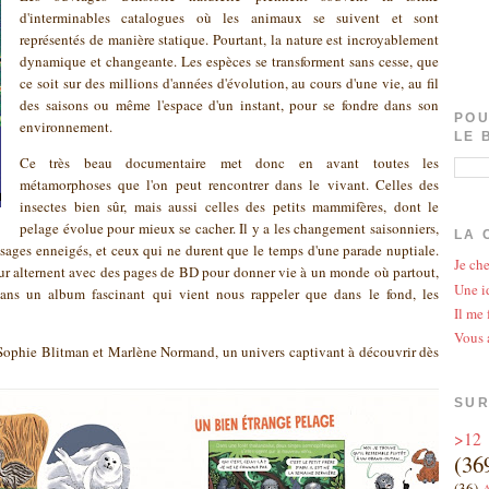
d'interminables catalogues où les animaux se suivent et sont
représentés de manière statique. Pourtant, la nature est incroyablement
dynamique et changeante. Les espèces se transforment sans cesse, que
ce soit sur des millions d'années d'évolution, au cours d'une vie, au fil
des saisons ou même l'espace d'un instant, pour se fondre dans son
POU
environnement.
LE 
Ce très beau documentaire met donc en avant toutes les
métamorphoses que l'on peut rencontrer dans le vivant. Celles des
insectes bien sûr, mais aussi celles des petits mammifères, dont le
pelage évolue pour mieux se cacher. Il y a les changement saisonniers,
LA 
aysages enneigés, et ceux qui ne durent que le temps d'une parade nuptiale.
Je che
eur alternent avec des pages de BD pour donner vie à un monde où partout,
Une id
ans un album fascinant qui vient nous rappeler que dans le fond, les
Il me 
Vous 
 Sophie Blitman et Marlène Normand, un univers captivant à découvrir dès
SUR
>12
(36
(36)
A