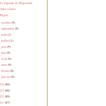
La légende de Magistrale
Ados à deux
Hyper
octobre
(9)
►
septembre
(8)
►
août
(1)
►
juillet
(1)
►
juin
(9)
►
mai
(8)
►
avril
(9)
►
mars
(9)
►
février
(8)
►
janvier
(9)
►
024
(88)
023
(88)
022
(88)
021
(87)