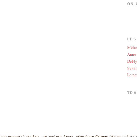
ON 
LES
Méla
Anne
Del4
Syve
Le pa
TR
Chofie
log bidouillé par Lili, colorié par Angel, rédigé par
(Angel et Lili a