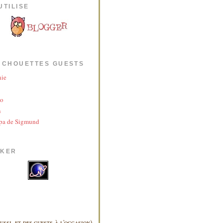
UTILISE
 CHOUETTES GUESTS
nie
yo
n
pa de Sigmund
AKER
ussi, et des guests à l'occasion),