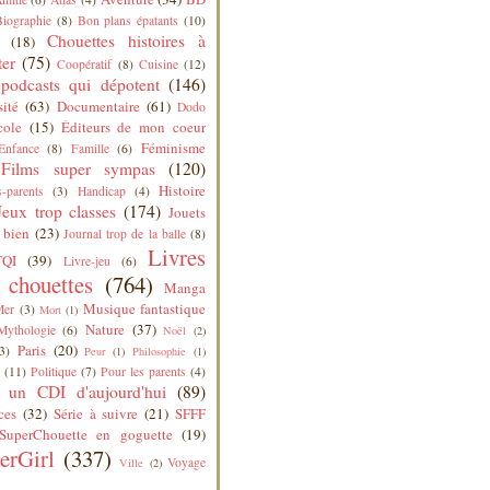
Biographie
(8)
Bon plans épatants
(10)
Chouettes histoires à
(18)
ter
(75)
Coopératif
(8)
Cuisine
(12)
podcasts qui dépotent
(146)
sité
(63)
Documentaire
(61)
Dodo
cole
(15)
Éditeurs de mon coeur
Féminisme
Enfance
(8)
Famille
(6)
Films super sympas
(120)
Histoire
-parents
(3)
Handicap
(4)
Jeux trop classes
(174)
Jouets
 bien
(23)
Journal trop de la balle
(8)
Livres
QI
(39)
Livre-jeu
(6)
s chouettes
(764)
Manga
Musique fantastique
Mer
(3)
Mort
(1)
Nature
(37)
Mythologie
(6)
Noël
(2)
Paris
(20)
3)
Peur
(1)
Philosophie
(1)
(11)
Politique
(7)
Pour les parents
(4)
 un CDI d'aujourd'hui
(89)
ces
(32)
Série à suivre
(21)
SFFF
SuperChouette en goguette
(19)
erGirl
(337)
Voyage
Ville
(2)