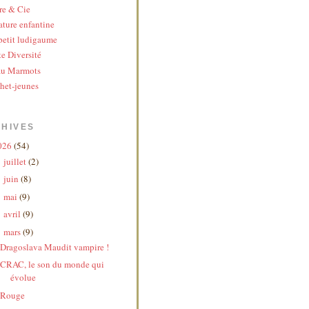
re & Cie
ature enfantine
etit ludigaume
te Diversité
au Marmots
het-jeunes
HIVES
026
(54)
juillet
(2)
►
juin
(8)
►
mai
(9)
►
avril
(9)
►
mars
(9)
▼
Dragoslava Maudit vampire !
CRAC, le son du monde qui
évolue
Rouge