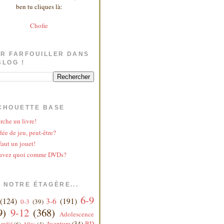
ben tu cliques là:
Chofie
R FARFOUILLER DANS
BLOG !
CHOUETTE BASE
rche un livre!
ée de jeu, peut-être?
faut un jouet!
avez quoi comme DVDs?
 NOTRE ÉTAGÈRE...
6-9
(124)
3-6
(191)
0-3
(39)
9)
9-12
(368)
Adolescence
Aventure
(34)
BD
mitié
(6)
Atlas
(4)