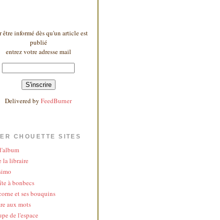
 être informé dès qu'un article est
publié
entrez votre adresse mail
Delivered by
FeedBurner
ER CHOUETTE SITES
 d'album
 la libraire
simo
îte à bonbecs
corne et ses bouquins
re aux mots
upe de l'espace