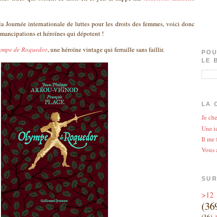
a Journée internationale de luttes pour les droits des femmes, voici donc
 émancipations et héroïnes qui dépotent !
ympe de Roquedor
, une héroïne vintage qui ferraille sans faillir.
POU
LE 
LA 
Je che
Une id
Il me 
Vous 
SUR
>12
(36
(36)
A