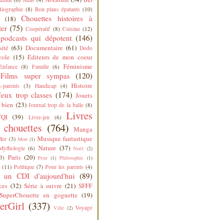
Biographie
(8)
Bon plans épatants
(10)
Chouettes histoires à
(18)
ter
(75)
Coopératif
(8)
Cuisine
(12)
podcasts qui dépotent
(146)
sité
(63)
Documentaire
(61)
Dodo
cole
(15)
Éditeurs de mon coeur
Féminisme
Enfance
(8)
Famille
(6)
Films super sympas
(120)
Histoire
-parents
(3)
Handicap
(4)
Jeux trop classes
(174)
Jouets
 bien
(23)
Journal trop de la balle
(8)
Livres
QI
(39)
Livre-jeu
(6)
s chouettes
(764)
Manga
Musique fantastique
Mer
(3)
Mort
(1)
Nature
(37)
Mythologie
(6)
Noël
(2)
Paris
(20)
3)
Peur
(1)
Philosophie
(1)
(11)
Politique
(7)
Pour les parents
(4)
 un CDI d'aujourd'hui
(89)
ces
(32)
Série à suivre
(21)
SFFF
SuperChouette en goguette
(19)
erGirl
(337)
Voyage
Ville
(2)