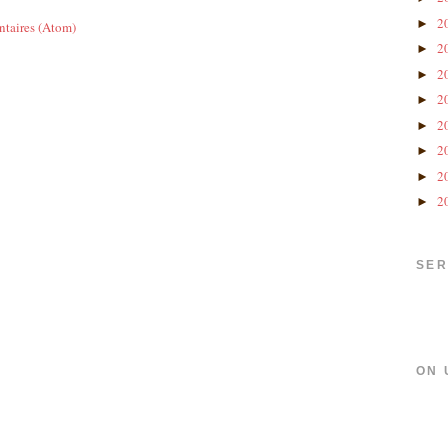
2
►
ntaires (Atom)
2
►
2
►
2
►
2
►
2
►
2
►
2
►
SER
ON 