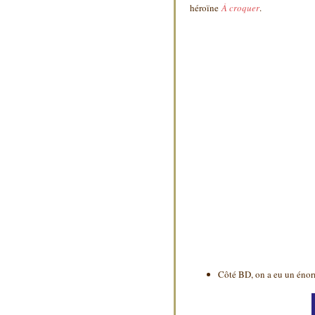
héroïne
À croquer
.
Côté BD, on a eu un éno