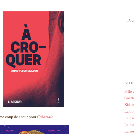
Pour
SUP
Fille
Gaëlle
Kidis
La bo
rme coup de coeur pour
Colossale
.
La Li
La ma
La so