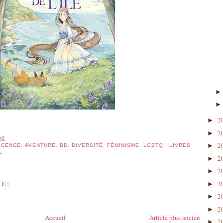
2
►
2
►
00
2
►
SCENCE
,
AVENTURE
,
BD
,
DIVERSITÉ
,
FÉMINISME
,
LGBTQI
,
LIVRES
L
2
►
2
►
E:
2
►
2
►
2
►
Accueil
Article plus ancien
2
►