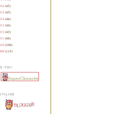
016
(45)
015
(45)
014
(46)
013
(44)
012
(42)
011
(66)
010
(100)
009
(115)
S-TOI!
UTILISE