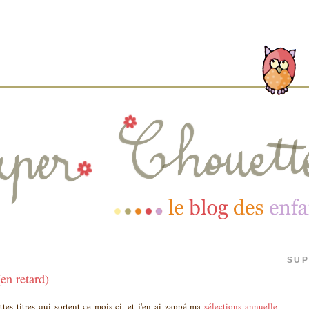
SUP
en retard)
tes titres qui sortent ce mois-ci, et j'en ai zappé ma
sélections annuelle