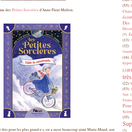
(55)
rme des
Petites Sorcières
d'Anne Fleur Multon.
Chats
écou
Des 
Diver
É
(7)
(13)
(32)
Grands
(16)
hyper
LGBT
trè
(22)
(53)
Nuit
(
Pirates
Pour
Scien
(35)
Sup
e fois pour les plus grand·e·s, on a aussi beaucoup aimé Marie-Maud, son
(3)