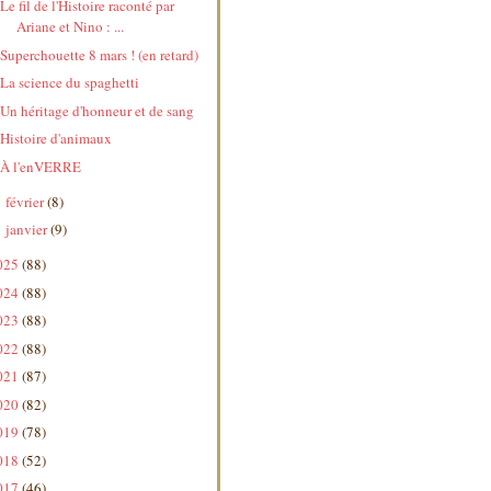
Le fil de l'Histoire raconté par
Ariane et Nino : ...
Superchouette 8 mars ! (en retard)
La science du spaghetti
Un héritage d'honneur et de sang
Histoire d'animaux
À l'enVERRE
février
(8)
►
janvier
(9)
►
025
(88)
024
(88)
023
(88)
022
(88)
021
(87)
020
(82)
019
(78)
018
(52)
017
(46)