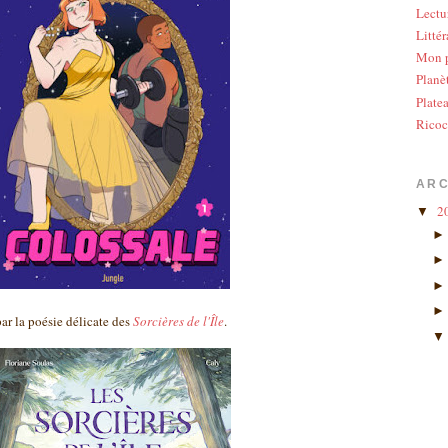
Lectu
Littér
Mon p
Planè
Plate
Ricoc
ARC
2
▼
par la poésie délicate des
Sorcières de l'Île
.