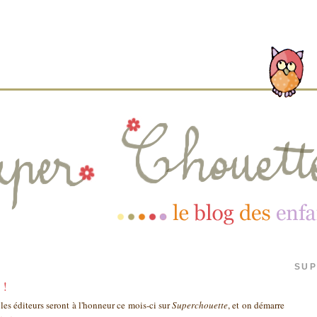
SUP
 !
 les éditeurs seront à l'honneur ce mois-ci sur
Superchouette
, et on démarre