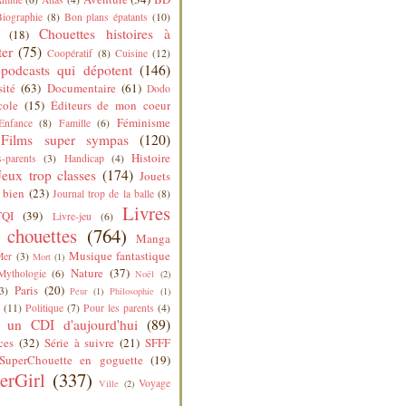
Biographie
(8)
Bon plans épatants
(10)
Chouettes histoires à
(18)
ter
(75)
Coopératif
(8)
Cuisine
(12)
podcasts qui dépotent
(146)
sité
(63)
Documentaire
(61)
Dodo
cole
(15)
Éditeurs de mon coeur
Féminisme
Enfance
(8)
Famille
(6)
Films super sympas
(120)
Histoire
-parents
(3)
Handicap
(4)
Jeux trop classes
(174)
Jouets
 bien
(23)
Journal trop de la balle
(8)
Livres
QI
(39)
Livre-jeu
(6)
s chouettes
(764)
Manga
Musique fantastique
Mer
(3)
Mort
(1)
Nature
(37)
Mythologie
(6)
Noël
(2)
Paris
(20)
3)
Peur
(1)
Philosophie
(1)
(11)
Politique
(7)
Pour les parents
(4)
 un CDI d'aujourd'hui
(89)
ces
(32)
Série à suivre
(21)
SFFF
SuperChouette en goguette
(19)
erGirl
(337)
Voyage
Ville
(2)