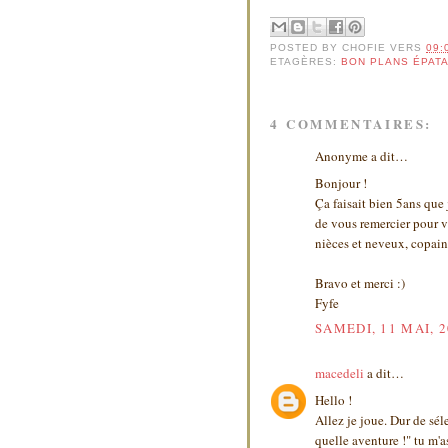
POSTED BY
CHOFIE
VERS
09:
ETAGÈRES:
BON PLANS ÉPAT
4 COMMENTAIRES:
Anonyme a dit…
Bonjour !
Ça faisait bien 5ans que 
de vous remercier pour v
nièces et neveux, copain
Bravo et merci :)
Fyfe
SAMEDI, 11 MAI, 
macedeli
a dit…
Hello !
Allez je joue. Dur de sél
quelle aventure !" tu m'