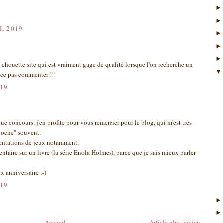
, 2019
 chouette site qui est vraiment gage de qualité lorsque l'on recherche un
e ce pas commenter !!!
019
e concours. j'en profite pour vous remercier pour le blog, qui m'est très
pioche" souvent.
sentations de jeux notamment.
ntaire sur un livre (la série Enola Holmes), parce que je sais mieux parler
x anniversaire :-)
019
Accueil
Article plus ancien