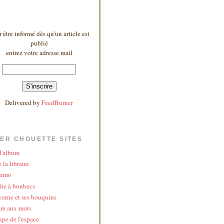
 être informé dès qu'un article est
publié
entrez votre adresse mail
Delivered by
FeedBurner
ER CHOUETTE SITES
 d'album
 la libraire
simo
îte à bonbecs
corne et ses bouquins
re aux mots
upe de l'espace