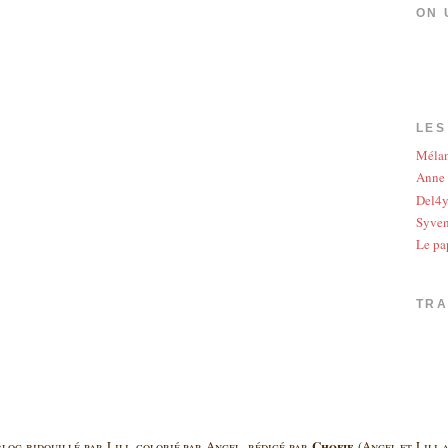
ON 
LES
Méla
Anne
Del4
Syve
Le pa
TR
Chofie
log bidouillé par Lili, colorié par Angel, rédigé par
(Angel et Lili a