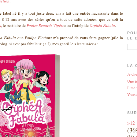
iction
.
e label né il y a tout juste deux ans a fait une entrée fracassante dans le
8-12 ans avec des séries qu'on a tout de suite adorées, que ce soit la
s
, le bestiaire de
Poules Renards Vipère
s
ou l'intrépide
Orphéa Fabula
.
POU
a Fabula
que
Poulpe Fictions
m'a proposé de vous faire gagner (pile la
LE 
og, si c'est pas fabuleux ça ?), mes gentil·le·s lecteur·ice·s :
LA 
Je che
Une id
Il me 
Vous 
SUR
>12
(36
(36)
A