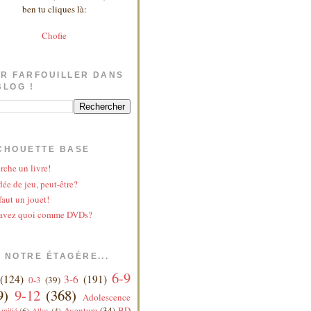
ben tu cliques là:
Chofie
R FARFOUILLER DANS
BLOG !
CHOUETTE BASE
rche un livre!
ée de jeu, peut-être?
faut un jouet!
avez quoi comme DVDs?
 NOTRE ÉTAGÈRE...
6-9
(124)
3-6
(191)
0-3
(39)
9)
9-12
(368)
Adolescence
Aventure
(34)
BD
mitié
(6)
Atlas
(4)