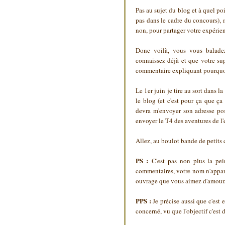
Pas au sujet du blog et à quel poin
pas dans le cadre du concours), m
non, pour partager votre expérien
Donc voilà, vous vous baladez 
connaissez déjà et que votre su
commentaire expliquant pourqu
Le 1er juin je tire au sort dans l
le blog (et c'est pour ça que ç
devra m'envoyer son adresse po
envoyer le T4 des aventures de l'
Allez, au boulot bande de petits 
PS :
C'est pas non plus la pei
commentaires, votre nom n'appara
ouvrage que vous aimez d'amour
PPS :
Je précise aussi que c'est 
concerné, vu que l'objectif c'est d