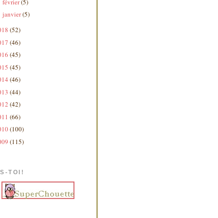
février
(5)
►
janvier
(5)
►
018
(52)
017
(46)
016
(45)
015
(45)
014
(46)
013
(44)
012
(42)
011
(66)
010
(100)
009
(115)
S-TOI!