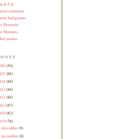
re & Cie
ature enfantine
etit ludigaume
te Diversité
au Marmots
het-jeunes
HIVES
026
(54)
025
(88)
024
(88)
023
(88)
022
(88)
021
(87)
020
(82)
019
(78)
décembre
(9)
►
novembre
(8)
►