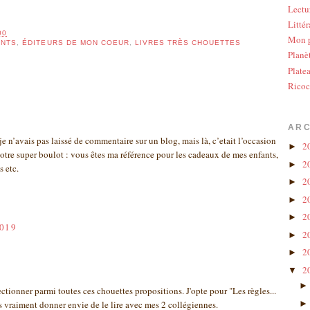
Lectu
Littér
00
Mon p
ANTS
,
ÉDITEURS DE MON COEUR
,
LIVRES TRÈS CHOUETTES
Planè
Plate
Ricoc
ARC
je n’avais pas laissé de commentaire sur un blog, mais là, c’etait l’occasion
2
►
otre super boulot : vous êtes ma référence pour les cadeaux de mes enfants,
2
►
s etc.
2
►
2
►
2
►
2019
2
►
2
►
2
▼
ectionner parmi toutes ces chouettes propositions. J'opte pour "Les règles...
as vraiment donner envie de le lire avec mes 2 collégiennes.