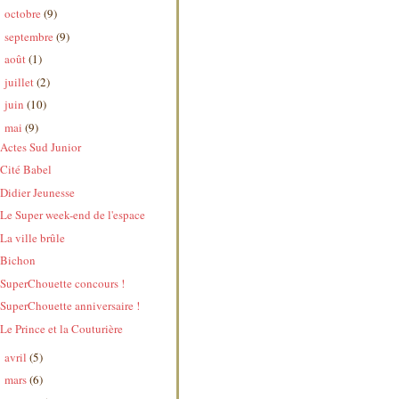
octobre
(9)
►
septembre
(9)
►
août
(1)
►
juillet
(2)
►
juin
(10)
►
mai
(9)
▼
Actes Sud Junior
Cité Babel
Didier Jeunesse
Le Super week-end de l'espace
La ville brûle
Bichon
SuperChouette concours !
SuperChouette anniversaire !
Le Prince et la Couturière
avril
(5)
►
mars
(6)
►