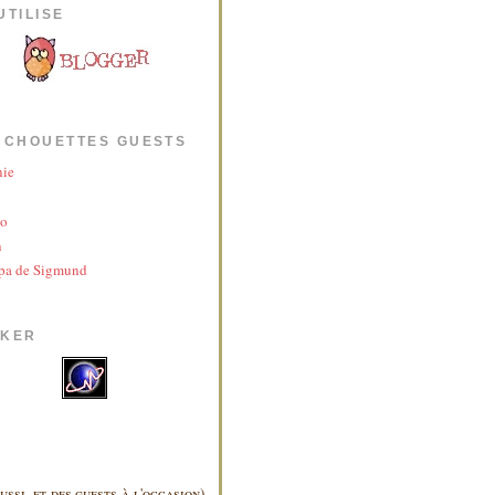
UTILISE
 CHOUETTES GUESTS
nie
yo
n
pa de Sigmund
AKER
ussi, et des guests à l'occasion),