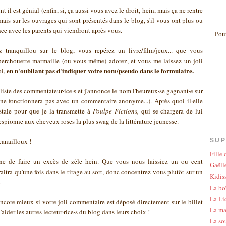
t il est génial (enfin, si, ça aussi vous avez le droit, hein, mais ça ne rentre
ais sur les ouvrages qui sont présentés dans le blog, s'il vous ont plus ou
ce avec les parents qui viendront après vous.
Pour
tranquillou sur le blog, vous repérez un livre/film/jeux... que vous
perchouette marmaille (ou vous-même) adorez, et vous me laissez un joli
en n'oubliant pas d'indiquer votre nom/pseudo dans le formulaire.
oi,
a liste des commentateur·ice·s et j'annonce le nom l'heureux·se gagnant·e sur
a ne fonctionnera pas avec un commentaire anonyme...). Après quoi il·elle
stale pour que je la transmette à
Poulpe Fictions,
qui se chargera de lui
espionne aux cheveux roses la plus swag de la littérature jeunesse.
SUP
canailloux !
Fille
ne de faire un excès de zèle hein. Que vous nous laissiez un ou cent
Gaëlle
itra qu'une fois dans le tirage au sort, donc concentrez vous plutôt sur un
Kidis
.
La bo
La Li
encore mieux si votre joli commentaire est déposé directement sur le billet
La ma
'aider les autres lecteur·rice·s du blog dans leurs choix !
La so