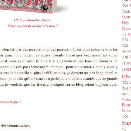
(55)
Chats
écou
Oh ben chouette alors !
Des 
Mais comment on fait dis moi ?
Diver
É
(7)
(13)
(32)
un blog fait par des parents, pour des parents, où l'on vous présente tous les
Grands
u'on aime, pour aider les autres parents à partager eux aussi des super
(16)
 c'est pour ça qu'avec le blog il y a également une base de données (la
hyper
s sont classés par thème/âge/auteur·ice... pour vous aider à mieux vous y
LGBT
x ans de bouteille et plus de 600 articles, ça devient un peu long de relire
trè
alement pour cela qu'on s'attache à parler autant de nouveautés que de grands
(22)
ns, je voudrais que les livres chroniqués sur ce blog soient toujours aussi
(53)
Nuit
(
Pirates
uoi à la fin ?
Pour
Scien
(35)
Sup
is des commentaires.
(3)