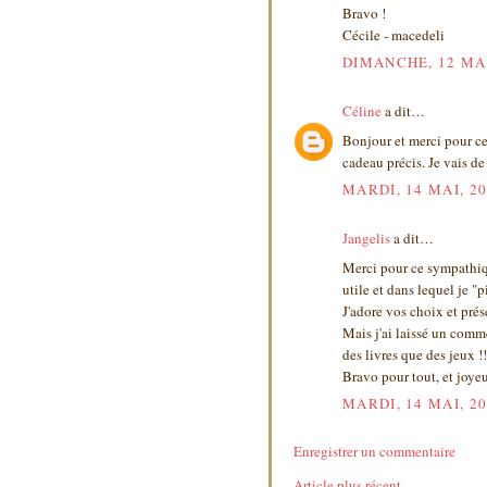
Bravo !
Cécile - macedeli
DIMANCHE, 12 MAI
Céline
a dit…
Bonjour et merci pour ce
cadeau précis. Je vais d
MARDI, 14 MAI, 2
Jangelis
a dit…
Merci pour ce sympathiqu
utile et dans lequel je "
J'adore vos choix et pré
Mais j'ai laissé un comme
des livres que des jeux !!
Bravo pour tout, et joyeu
MARDI, 14 MAI, 2
Enregistrer un commentaire
Article plus récent